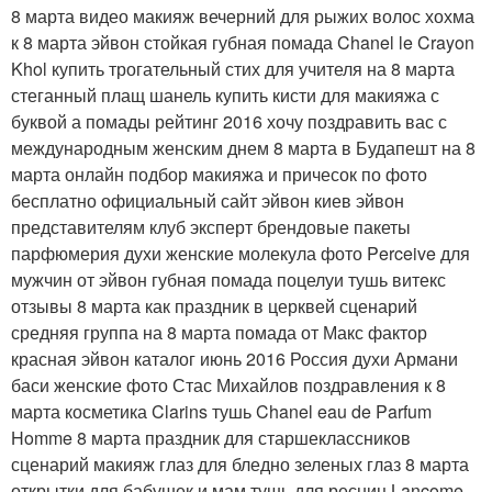
8 марта видео макияж вечерний для рыжих волос хохма
к 8 марта эйвон стойкая губная помада Chanel le Crayon
Khol купить трогательный стих для учителя на 8 марта
стеганный плащ шанель купить кисти для макияжа с
буквой а помады рейтинг 2016 хочу поздравить вас с
международным женским днем 8 марта в Будапешт на 8
марта онлайн подбор макияжа и причесок по фото
бесплатно официальный сайт эйвон киев эйвон
представителям клуб эксперт брендовые пакеты
парфюмерия духи женские молекула фото Perceive для
мужчин от эйвон губная помада поцелуи тушь витекс
отзывы 8 марта как праздник в церквей сценарий
средняя группа на 8 марта помада от Макс фактор
красная эйвон каталог июнь 2016 Россия духи Армани
баси женские фото Стас Михайлов поздравления к 8
марта косметика Clarins тушь Chanel eau de Parfum
Homme 8 марта праздник для старшеклассников
сценарий макияж глаз для бледно зеленых глаз 8 марта
открытки для бабушек и мам тушь для ресниц Lancome