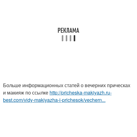
Больше информационных статей о вечерних прическах
и макияж по ссылке
http://pricheska-makiyazh.ru-
best.com/vidy-makiyazha-i-prichesok/vechern...