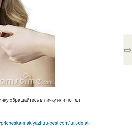
⇨
нку обращайтесь в личку или по тел
://pricheska-makiyazh.ru-best.com/kak-delat-