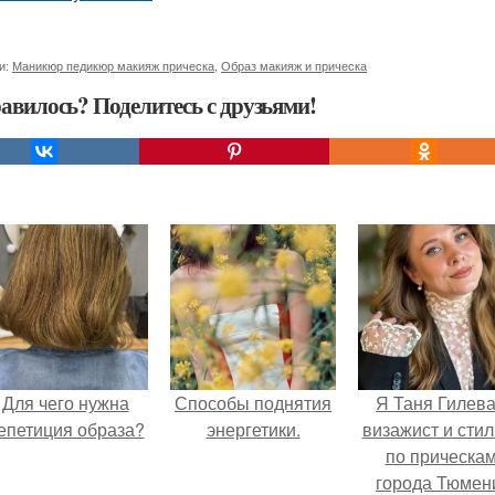
и:
Маникюр педикюр макияж прическа
,
Образ макияж и прическа
авилось? Поделитесь с друзьями!
Для чего нужна
Способы поднятия
Я Таня Гилева
епетиция образа?
энергетики.
визажист и стил
по прическа
города Тюмен