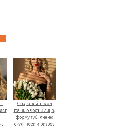
 -
Сохраняйте мои
ист
точные черты лица,
м
форму губ, линию
и.
скул, носа и разрез