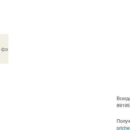
⇦
Всегд
89195
Получ
priche