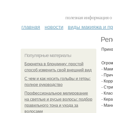
полезная информация о 
главная
новости
виды макияжа и пр
Реп
Прихо
Популярные материалы
Огром
Брюнетка в блондинку: простой
- Мак
способ изменить свой внешний вид
- Прич
С чем и как носить гольфы и гетры:
- Кор
полное руководство
- Стр
- Кла
Профессиональное мелирование
- Кер
на светлые и русые волосы: подбор
- Ман
правильного тона и ухода за
волосами