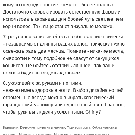
кому-то подходят тонкие, кому-то - более толстые.
Достаточно скорректировать естественную форму и
использовать карандаш для бровей чуть светлее чем
корни волос. Так, лицо станет визуально моложе.
7. регулярно записывайтесь на обновление причёски.
- независимо от длинны ваших волос, прическу нужно
освежать раз в два месяца. Помните - никакие масла,
сыворотки и тому подобное не спасут от секущихся
кончиков. Не бойтесь отстричь лишнее - так ваши
волосы будут выглядеть здоровее.
8. ухаживайте за руками и ногтями.
- важно иметь здоровые ногти. Выбор дизайна ногтей
огромен. Но всегда можно выбрать классический
французский маникюр или однотонный цвет. Главное,
чтобы руки выглядели ухоженными. Chirry?
Категории:
Вечерние прически и макияж
,
Прически дома
,
Образ макияж и
прическа
,
Макияж под прическу
,
Маникюр педикюр макияж прическа