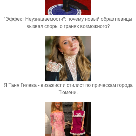
"Эффект Неузнаваемости": почему новый образ певицы
вызвал споры о гранях возможного?
Я Таня Гилева - визажист и стилист по прическам города
Тюмени.