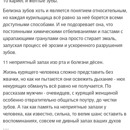
10 кариес и желтые зубы.
Белизна зубов хоть и является понятием относительным,
но каждая курильщица всё равно за неё борется всеми
доступными способами. И не подозревает она, что
постоянными химическими отбеливаниями и пастами с
царапающими гранулами она просто стирает эмаль,
запуская процесс её эрозии и ускоренного разрушения
зубов.
11 неприятный запах изо рта и болезни дёсен.
Жизнь курящего человека сложно представить без
жвачки, но как ни пытаются они освежить дыхание - нюх
некурящих обмануть всё равно не получается. По
рассказам мужчин - очевидцев, с курящей женщиной
особенно отвратительно общаться поутру, до чистки
зубов. А так как память на неприятные запахи у
человека, как известно, сильна, то велик шанс оставить в
воспоминаниях, совсем не дивный запах ваших духов
….