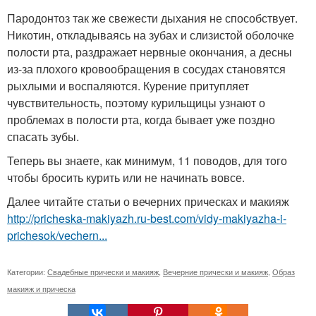
Пародонтоз так же свежести дыхания не способствует.
Никотин, откладываясь на зубах и слизистой оболочке
полости рта, раздражает нервные окончания, а десны
из-за плохого кровообращения в сосудах становятся
рыхлыми и воспаляются. Курение притупляет
чувствительность, поэтому курильщицы узнают о
проблемах в полости рта, когда бывает уже поздно
спасать зубы.
Теперь вы знаете, как минимум, 11 поводов, для того
чтобы бросить курить или не начинать вовсе.
Далее читайте статьи о вечерних прическах и макияж
http://pricheska-makiyazh.ru-best.com/vidy-makiyazha-i-
prichesok/vechern...
Категории:
Свадебные прически и макияж
,
Вечерние прически и макияж
,
Образ
макияж и прическа