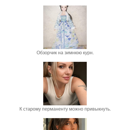
Обзорчик на зимнюю курн.
К старому перманенту можно привыкнуть.