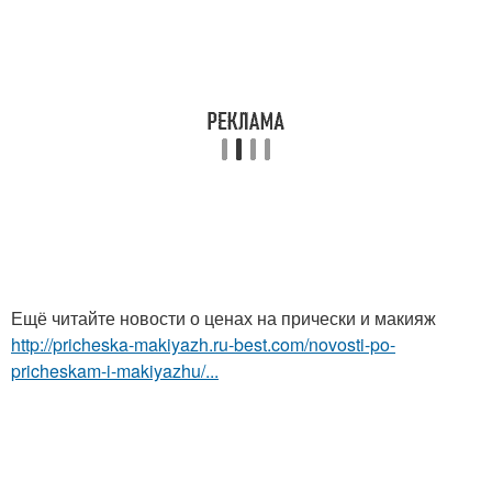
Ещё читайте новости о ценах на прически и макияж
http://pricheska-makiyazh.ru-best.com/novosti-po-
pricheskam-i-makiyazhu/...