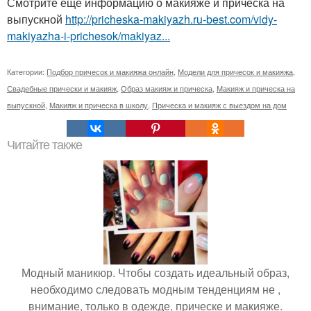
Смотрите ещё информацию о макияже и прическа на
выпускной
http://pricheska-makiyazh.ru-best.com/vidy-
makiyazha-i-prichesok/makiyaz...
Категории:
Подбор причесок и макияжа онлайн
,
Модели для причесок и макияжа
,
Свадебные прически и макияж
,
Образ макияж и прическа
,
Макияж и прическа на
выпускной
,
Макияж и прическа в школу
,
Прическа и макияж с выездом на дом
Читайте также
Модный маникюр. Чтобы создать идеальный образ,
необходимо следовать модным тенденциям не ,
внимание, только в одежде, прическе и макияже.