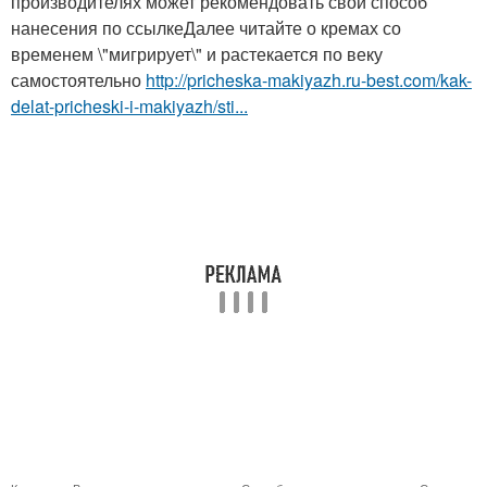
производителях может рекомендовать свой способ
нанесения по ссылкеДалее читайте о кремах со
временем \"мигрирует\" и растекается по веку
самостоятельно
http://pricheska-makiyazh.ru-best.com/kak-
delat-pricheski-i-makiyazh/sti...