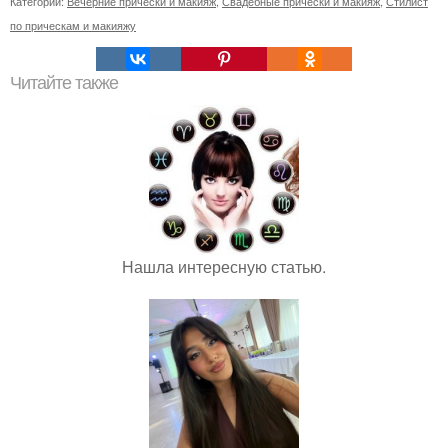
Категории:
Вечерние прически и макияж
,
Свадебные прически и макияж
,
Стилист
по прическам и макияжу
Читайте также
Нашла интересную статью.