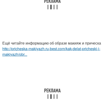
Ещё читайте информацию об образе макияж и прическа
http://pricheska-makiyazh.ru-best.com/kak-delat-pricheski-i-
makiyazh/obr...