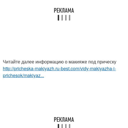
Читайте далее информацию о макияже под прическу
http://pricheska-makiyazh.ru-best.com/vidy-makiyazha-i-
prichesok/makiyaz...