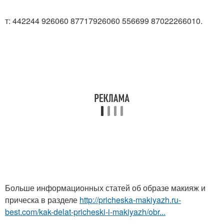
т: 442244 926060 87717926060 556699 87022266010.
Больше информационных статей об образе макияж и
прическа в разделе
http://pricheska-makiyazh.ru-
best.com/kak-delat-pricheski-i-makiyazh/obr...