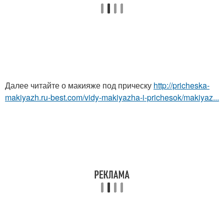
Далее читайте о макияже под прическу
http://pricheska-
makiyazh.ru-best.com/vidy-makiyazha-i-prichesok/makiyaz...