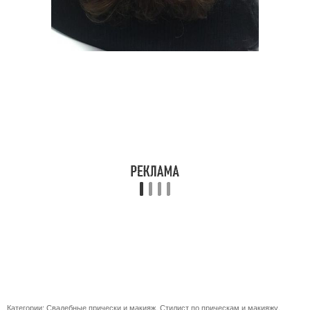
Категории:
Свадебные прически и макияж
,
Стилист по прическам и макияжу
,