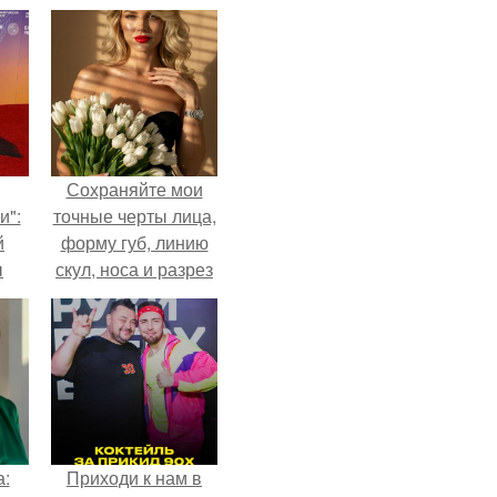
Сохраняйте мои
и":
точные черты лица,
й
форму губ, линию
ы
скул, носа и разрез
 о
глаз.
а:
Приходи к нам в