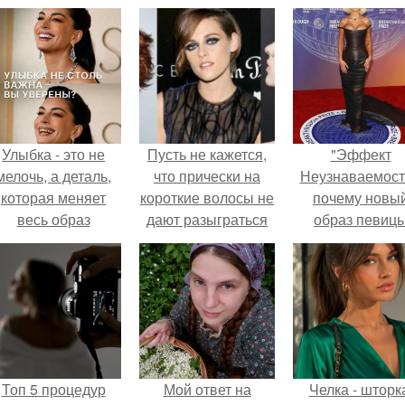
Улыбка - это не
Пусть не кажется,
"Эффект
мелочь, а деталь,
что прически на
Неузнаваемост
которая меняет
короткие волосы не
почему новы
весь образ
дают разыграться
образ певиц
человека.
фантазии для
вызвал споры
подбора идеальной
гранях
прически на
возможного?
выпускной.
Топ 5 процедур
Мой ответ на
Челка - шторк