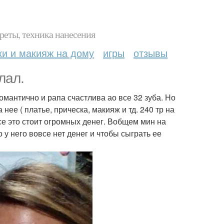
реты, техника нанесения
ки и макияж на дому
игры
отзывы
лал.
романтично и рапа счастлива ао все 32 зуба. Но
 нее ( платье, прическа, макияж и тд. 240 тр на
се это стоит огромных денег. Вобщем мин на
 у него вовсе нет денег и чтобы сыграть ее