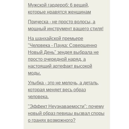
Мужской гардероб: 6 вещей,
которые нравятся женщинам
Прическа - не просто волосы, а
мощный инструмент вашего стиля!
На шанхайской премьере
"Человека - Паука: Совершенно
Новый День" зендея выбрала не
просто очередной наряд, а
настоящий артефакт высокой
моды.
Улыбка - это не мелочь, а деталь,
которая меняет весь образ
человека.
"Эффект Неузнаваемости": почему
новый образ певицы вызвал споры
о гранях возможного?