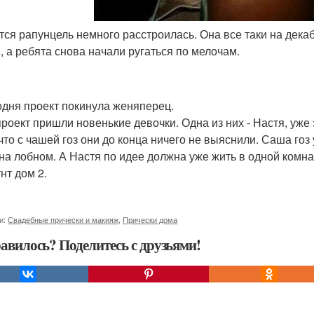
ется рапунцель немного расстроилась. Она все таки на дека
, а ребята снова начали ругаться по мелочам.
годня проект покинула женяперец.
 проект пришли новенькие девочки. Одна из них - Настя, уже
 что с чашей гоз они до конца ничего не выяснили. Саша гоз
 на лобном. А Настя по идее должна уже жить в одной комна
нт дом 2.
и:
Свадебные прически и макияж
,
Прически дома
авилось? Поделитесь с друзьями!