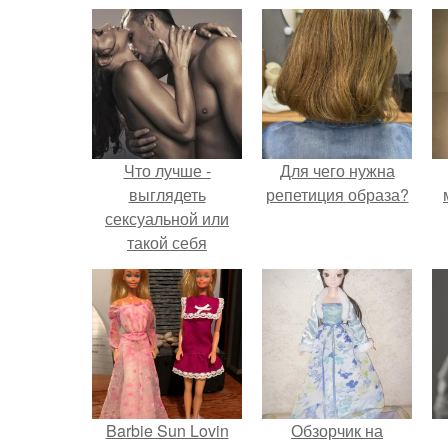
Что лучше -
Для чего нужна
выглядеть
репетиция образа?
сексуальной или
такой себя
ощущать?
Barbie Sun Lovin
Обзорчик на