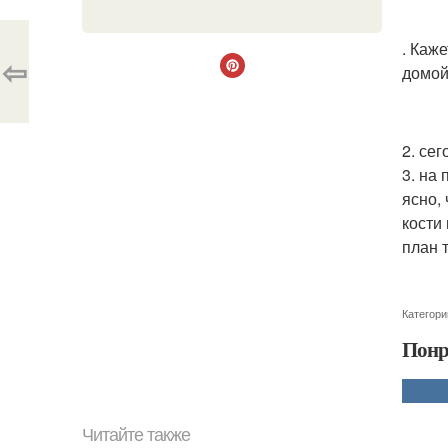
. Каж
⇦
домой
2. се
3. на
ясно,
кости
план т
Категори
Понр
Читайте также