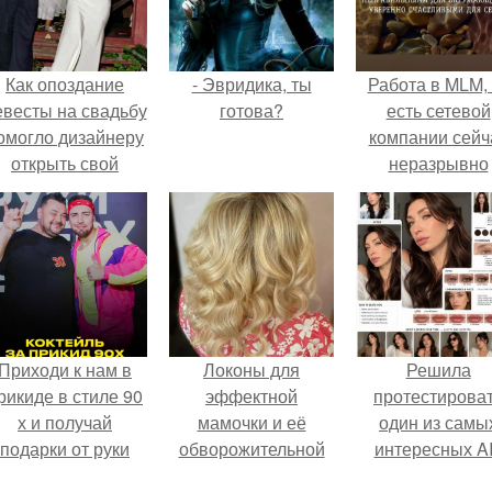
Как опоздание
- Эвридика, ты
Работа в MLM, 
евесты на свадьбу
готова?
есть сетевой
омогло дизайнеру
компании сейч
открыть свой
неразрывно
бренд.
связана с созда
своего контент
своей страниц
соц сетях.
Приходи к нам в
Локоны для
Решила
рикиде в стиле 90
эффектной
протестирова
х и получай
мамочки и её
один из самы
подарки от руки
обворожительной
интересных AI
вверх!
дочурки.
промтов для бь