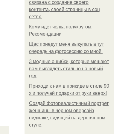
связана с создание своего
контента, своей страницы в соц
сетях.
Кому идет челка полукругом.
Рекомендации
Щас приедут меня выкупать а тут
очередь на фотосессию со мной.
3 модные ошибки, которые мешают
вам выглядеть стильно на новый
год.
Приходи к нам в прикиде в стиле 90
х и получай подарки от руки вверх!
Создай фотореалистичный портрет
женщины в чёрном оверсайз
пиджаке, сидящей на деревянном
стуле.