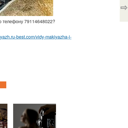
⇨
 по телефону 79114648022?
iyazh.ru-best.com/vidy-makiyazha-i-