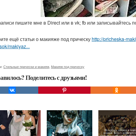
 записи пишите мне в Direct или в vk; fb или записывайтесь
ите ещё статьи о макияже под прическу
http://pricheska-mak
sok/makiyaz...
и:
Стильные прически и макияж
,
Макияж под прическу
авилось? Поделитесь с друзьями!