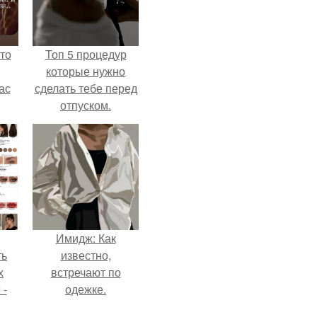
то
Топ 5 процедур
которые нужно
ас
сделать тебе перед
отпуском.
ние
а,
ы в
Имидж: Как
ть
известно,
х
встречают по
 -
одежке.
юти