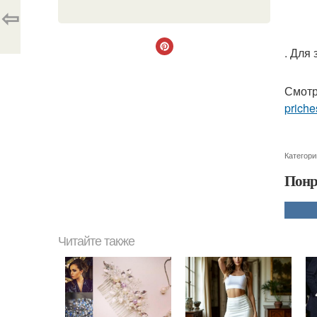
⇦
. Для
Смотр
priche
Категори
Понр
Читайте также