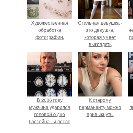
Художественная
Стильная девушка -
обработка
это девушка,
н
фотографии.
которая умеет
п
выглядеть
привлекательно и
элегантно в любои
ситуации.
В 2006 году
К старому
мужчина ударился
перманенту можно
п
головой о дно
привыкнуть.
бассейна - и после
этого его жизнь