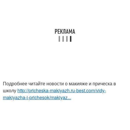
Подробнее читайте новости о макияже и прическа в
школу
http://pricheska-makiyazh.ru-best.com/vidy-
makiyazha-i-prichesok/makiyaz...