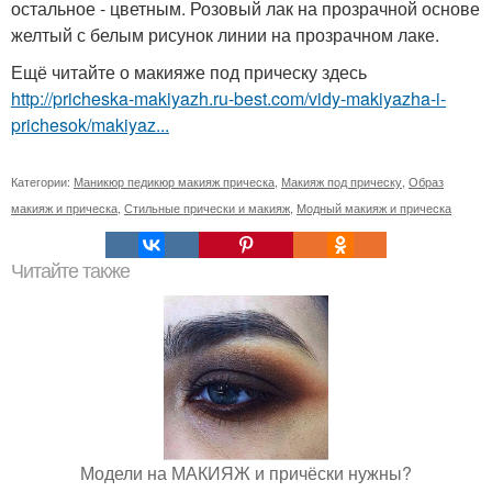
остальное - цветным. Розовый лак на прозрачной основе
желтый с белым рисунок линии на прозрачном лаке.
Ещё читайте о макияже под прическу здесь
http://pricheska-makiyazh.ru-best.com/vidy-makiyazha-i-
prichesok/makiyaz...
Категории:
Маникюр педикюр макияж прическа
,
Макияж под прическу
,
Образ
макияж и прическа
,
Стильные прически и макияж
,
Модный макияж и прическа
Читайте также
Модели на МАКИЯЖ и причёски нужны?