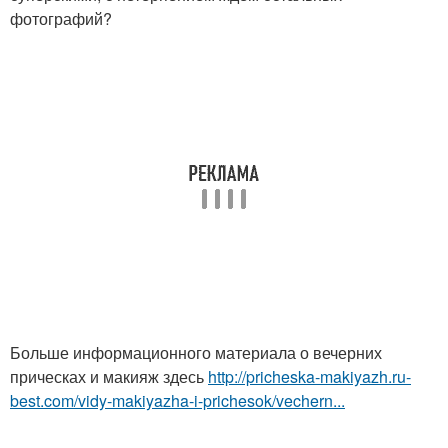
фотографий?
Больше информационного материала о вечерних
прическах и макияж здесь
http://pricheska-makiyazh.ru-
best.com/vidy-makiyazha-i-prichesok/vechern...