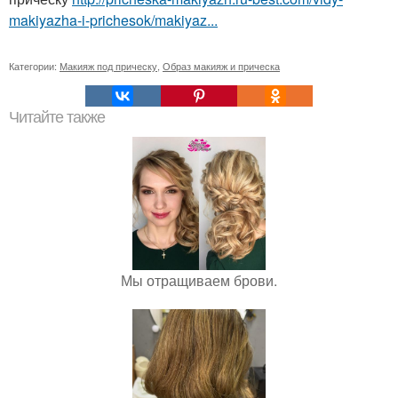
makiyazha-i-prichesok/makiyaz...
Категории:
Макияж под прическу
,
Образ макияж и прическа
Читайте также
Мы отращиваем брови.