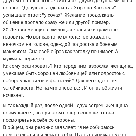
другом пытался познакомиться с двумя девушками. И на
вопрос: "Девушки, а где вы так Хорошо Загорели",
услышали ответ: "у сочах". Желание продолжать
общение пропало сразу же или другой пример.
30-Летняя женщина, умеющая красиво и грамотно
говорить. Но вот как-то не вяжется ее возраст с
веночком на голове, одеждой подростка и боевым
макияжем. Она свой образ как загадку понимает. А
мужчина теряется.
Как ему реагировать? Кто перед ним: взрослая женщина,
умеющая быть хорошей любовницей или подросток с
набором капризов и фантазий? Для него здесь нет
устойчивости. Не на что опереться. И он из её жизни
исчезает.
И так каждый раз, после одной - двух встреч. Женщина
возмущается, но при этом совершенно не готова
посмотреть на себя со стороны.
В общем, она резонно заявляет: "я не собираюсь
подстраиваться и ломать себя. Пусть принимает меня