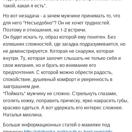
такой, какая я есть".
Но вот незадача - а зачем мужчине принимать то, что
для него "Несъедобно"? Он не хочет трудностей.
Поэтому и отношения, на 1-2 встречи.
Он будет искать ту, образ которой ему понятен. Без
излишних сложностей, где загадка подразумевается, но
не демонстрируется. Которая не снаружи, которая
внутри. Ту, которая захочет слышать не только себя и
свои желания, но и брать во внимание его
предпочтения. С которой можно обрести радость,
спокойствие, душевный комфорт и уверенность в
завтрашнем дне.
"Поймать" мужчину не сложно. Стрельнуть глазами,
оголить ножку, поправить прическу, ярко накрасить губы,
красиво одеться. А вот удержать его интерес сложнее.
Наталья михлина.
Больше информационных статей о макияже под
прическу
http://pricheska-makiyazh.ru-best.com/vidy-