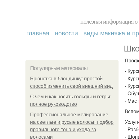
полезная информация о 
главная
новости
виды макияжа и пр
Шко
Профе
Популярные материалы
- Курс
- Кур
Брюнетка в блондинку: простой
- Кур
способ изменить свой внешний вид
- Обу
С чем и как носить гольфы и гетры:
- Мас
полное руководство
Вспом
Профессиональное мелирование
Услуг
на светлые и русые волосы: подбор
- Раз
правильного тона и ухода за
- Шоп
волосами