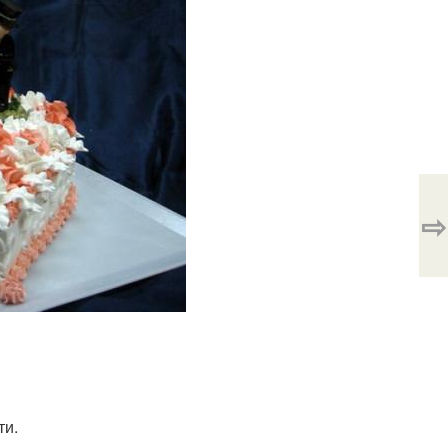
⇨
ти.