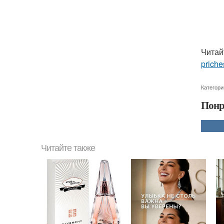
Читай
priche
Категори
Понр
Читайте также