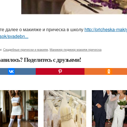
те далее о макияже и прическа в школу
http://pricheska-mak
sok/svadebn...
и:
Свадебные прически и макияж
,
Маникюр педикюр макияж прическа
авилось? Поделитесь с друзьями!