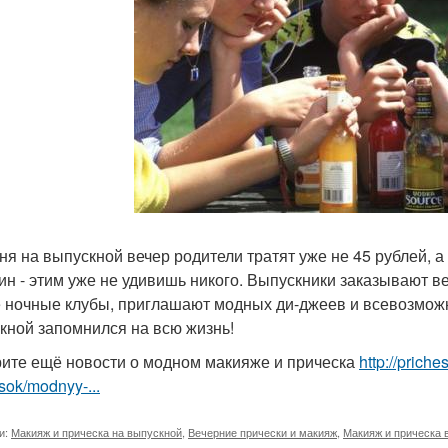
ня на выпускной вечер родители тратят уже не 45 рублей, а 
ин - этим уже не удивишь никого. Выпускники заказывают ве
 ночные клубы, приглашают модных ди-джеев и всевозможн
кной запомнился на всю жизнь!
ите ещё новости о модном макияже и прическа
http://prich
sok/modnyy-...
и:
Макияж и прическа на выпускной
,
Вечерние прически и макияж
,
Макияж и прическа 