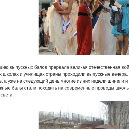
цию выпускных балов прервала великая отечественная войн
х школах и училищах страны проходили выпускные вечера.
е, а уже на следующий день многие из них надели шинели 
кные балы стали походить на современные проводы школьн
ссвета.