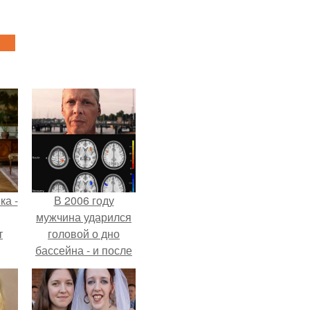
ка -
В 2006 году
мужчина ударился
т
головой о дно
бассейна - и после
о и
этого его жизнь
бои
изменилась самым
странным образом.