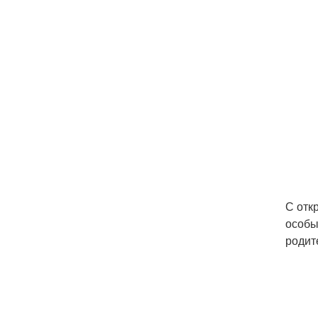
С отк
особы
родит