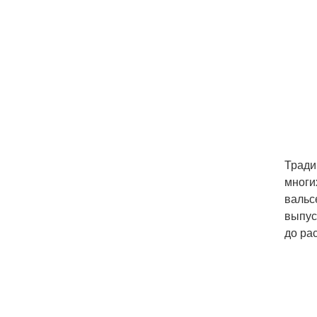
Тради
многи
вальс
выпус
до ра