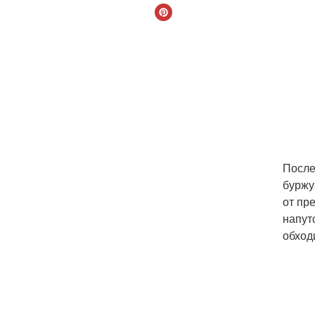
После
буржу
от пр
напут
обход