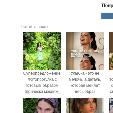
Понр
Читайте также
Суперпредложение!
Улыбка - это не
Фотопрогулка с
мелочь, а деталь,
т
готовым образом
которая меняет
(прическа макияж)
весь образ
с
по акциии всего
человека.
1600!