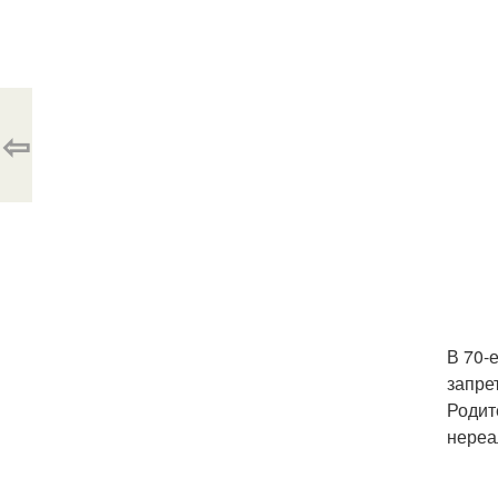
⇦
В 70-
запре
Родит
нереа