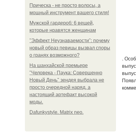
Прическа - не просто волосы, а
мощный инструмент вашего стиля!
Мужской гардероб: 6 вещей,
которые нравятся женщинам
"Эффект Неузнаваемости": почему
новый образ певицы вызвал споры
о гранях возможного?
. Осо
выпус
На шанхайской премьере
выпус
"Человека - Паука: Совершенно
Появл
Новый День" зендея выбрала не
комме
просто очередной наряд, а
настоящий артефакт высокой
моды.
Dafunkystyle. Matrix neo.