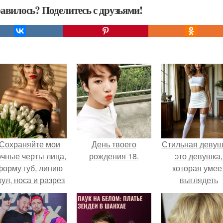
авилось? Поделитесь с друзьями!
Сохраняйте мои
День твоего
Стильная девуш
очные черты лица,
рождения 18.
это девушка,
форму губ, линию
которая умее
кул, носа и разрез
выглядеть
глаз.
привлекательн
элегантно в лю
ситуации.