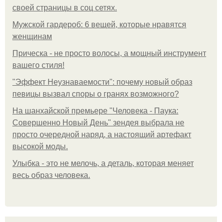
своей страницы в соц сетях.
Мужской гардероб: 6 вещей, которые нравятся
женщинам
Прическа - не просто волосы, а мощный инструмент
вашего стиля!
"Эффект Неузнаваемости": почему новый образ
певицы вызвал споры о гранях возможного?
На шанхайской премьере "Человека - Паука:
Совершенно Новый День" зендея выбрала не
просто очередной наряд, а настоящий артефакт
высокой моды.
Улыбка - это не мелочь, а деталь, которая меняет
весь образ человека.