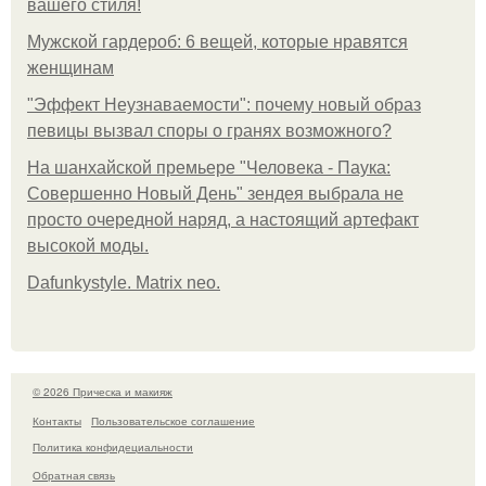
вашего стиля!
Мужской гардероб: 6 вещей, которые нравятся
женщинам
"Эффект Неузнаваемости": почему новый образ
певицы вызвал споры о гранях возможного?
На шанхайской премьере "Человека - Паука:
Совершенно Новый День" зендея выбрала не
просто очередной наряд, а настоящий артефакт
высокой моды.
Dafunkystyle. Matrix neo.
© 2026 Прическа и макияж
Контакты
Пользовательское соглашение
Политика конфидециальности
Обратная связь