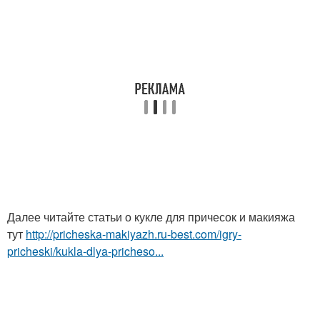
Далее читайте статьи о кукле для причесок и макияжа
тут
http://pricheska-makiyazh.ru-best.com/igry-
pricheski/kukla-dlya-pricheso...