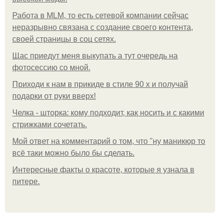
Работа в MLM, то есть сетевой компании сейчас
неразрывно связана с создание своего контента,
своей страницы в соц сетях.
Щас приедут меня выкупать а тут очередь на
фотосессию со мной.
Приходи к нам в прикиде в стиле 90 х и получай
подарки от руки вверх!
Челка - шторка: кому подходит, как носить и с какими
стрижками сочетать.
Мой ответ на комментарий о том, что "ну маникюр то
всё таки можно было бы сделать.
Интересные факты о красоте, которые я узнала в
питере.