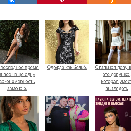
 последнее время
Одежда как бельё.
Стильная девуш
я всё чаще одну
это девушка,
закономерность
которая умее
замечаю.
выглядеть
привлекательн
элегантно в лю
ситуации.