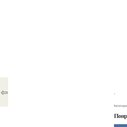
⇦
.
Категори
Понр