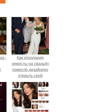
ка -
Как опоздание
невесты на свадьбу
т
помогло дизайнеру
открыть свой
о и
бренд.
бои