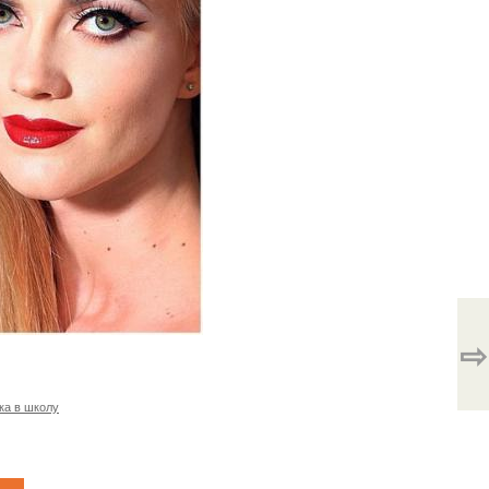
⇨
ка в школу