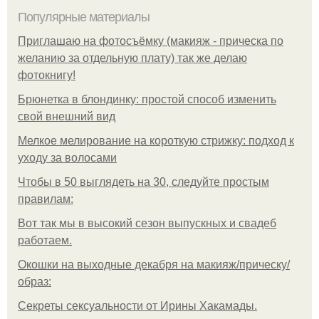
Популярные материалы
Приглашаю на фотосъёмку (макияж - прическа по
желанию за отдельную плату) так же делаю
фотокнигу!
Брюнетка в блондинку: простой способ изменить
свой внешний вид
Мелкое мелирование на короткую стрижку: подход к
уходу за волосами
Чтобы в 50 выглядеть на 30, следуйте простым
правилам:
Вот так мы в высокий сезон выпускных и свадеб
работаем.
Окошки на выходные декабря на макияж/прическу/
образ:
Секреты сексуальности от Ирины Хакамады.