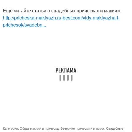
Ещё читайте статьи о свадебных прическах и макияж
http://pricheska-makiyazh.ru-best.com/vidy-makiyazha-i-
prichesok/svadebn...
Категории:
Образ макияж и прическа
,
Вечерние прически и макияж
,
Свадебные