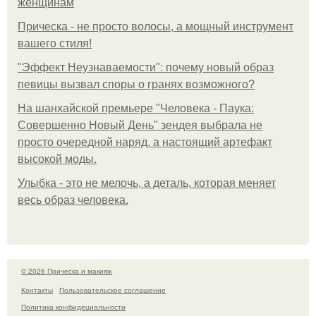
женщинам
Прическа - не просто волосы, а мощный инструмент
вашего стиля!
"Эффект Неузнаваемости": почему новый образ
певицы вызвал споры о гранях возможного?
На шанхайской премьере "Человека - Паука:
Совершенно Новый День" зендея выбрала не
просто очередной наряд, а настоящий артефакт
высокой моды.
Улыбка - это не мелочь, а деталь, которая меняет
весь образ человека.
© 2026 Прическа и макияж
Контакты
Пользовательское соглашение
Политика конфидециальности