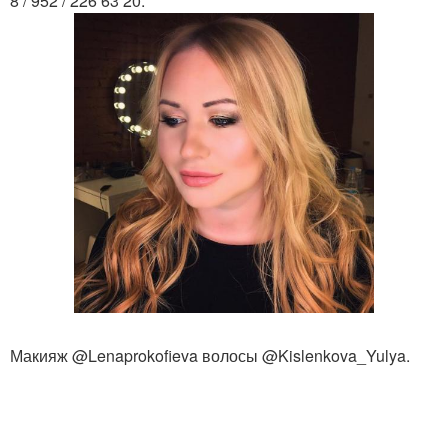
8 / 952 / 226 63 20.
Макияж @Lenaprokofieva волосы @Kislenkova_Yulya.