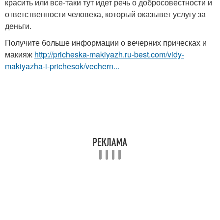
красить или все-таки тут идет речь о добросовестности и
ответственности человека, который оказывет услугу за
деньги.
Получите больше информации о вечерних прическах и
макияж
http://pricheska-makiyazh.ru-best.com/vidy-
makiyazha-i-prichesok/vechern...