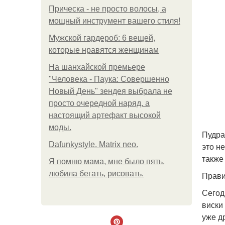
Прическа - не просто волосы, а
мощный инструмент вашего стиля!
Мужской гардероб: 6 вещей,
которые нравятся женщинам
На шанхайской премьере
"Человека - Паука: Совершенно
Новый День" зендея выбрала не
просто очередной наряд, а
настоящий артефакт высокой
моды.
Пудра
Dafunkystyle. Matrix neo.
это н
также
Я помню мама, мне было пять,
любила бегать, рисовать.
Прави
Сегод
виски
уже др