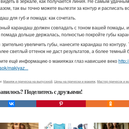
 видеть в зеркале, как получается линия. Не самым удачным
лазом, так вы точно можете вылезти за контур и расписать вс
даш для губ и помада: как сочетать.
рный карандаш должен совпадать с тоном вашей помады, ин
 помада дольше держалась, полностью покройте губы кара
 зрительно увеличить губы, нанесите карандаш по контуру. 
олее светлый оттенок не даст результатов, а более темный б
ите ещё информацию о макияжах глаз нависшее веко
http:
sok/makiyaz...
и:
Макияж и прическа на выпускной
,
Цены на прически и макияж
,
Мастер причесок и м
авилось? Поделитесь с друзьями!