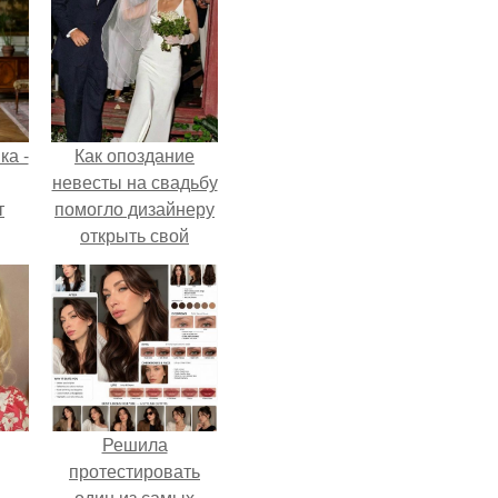
ка -
Как опоздание
невесты на свадьбу
т
помогло дизайнеру
открыть свой
о и
бренд.
бои
Решила
протестировать
ё
один из самых