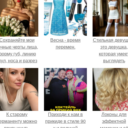
Сохраняйте мои
Весна - время
Стильная девуш
очные черты лица,
перемен.
это девушка,
форму губ, линию
которая умее
кул, носа и разрез
выглядеть
глаз.
привлекательн
элегантно в лю
ситуации.
К старому
Приходи к нам в
Локоны для
ерманенту можно
прикиде в стиле 90
эффектной
привыкнуть.
х и получай
мамочки и е