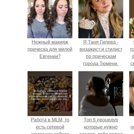
Нежный макияж
Я Таня Гилева -
прическа для милой
визажист и стилист
т
Евгении?
по прическам
города Тюмени.
с
Работа в MLM, то
Топ 5 процедур
есть сетевой
которые нужно
п
компании сейчас
сделать тебе перед