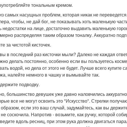
оупотребляйте тональным кремом.
из самых насущных проблем, которая никак не переведется
лера, чтобы, не дай бог, не показывать хоть маленькую част
ь недостатки на лице, достаточно выдавить маленькую гор
мерно распределяя таким образом тоналку. Аккуратно подпр
те за чистотой кисточек.
 вы в последний раз кисточки мыли? Далеко не каждая ответ
ужно делать постоянно, особенно если вы пользуетесь косм
ать водой, но дела от этого не будет. Лучше всего купите 
жа, налейте немного в чашку и вымывайте так.
 держите подводку.
но, большинство девушек уже давно наловчились аккуратно
орые все не могут освоить это "Искусство". Стрелки получа
 образом, если это ваш случай, задумайтесь, как вы держите
 не соскочила. Напротив - возьмите, как ручку, которой со
 ведите вдоль ресниц, при этом рука должна двигаться пара