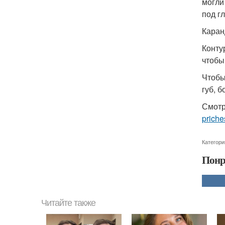
могли
под г
Каран
Конту
чтобы
Чтобы
губ, б
Смотр
priche
Категори
Понр
Читайте также