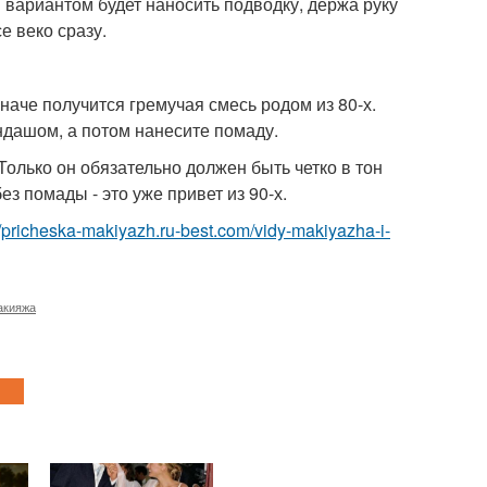
 вариантом будет наносить подводку, держа руку
е веко сразу.
аче получится гремучая смесь родом из 80-х.
ндашом, а потом нанесите помаду.
Только он обязательно должен быть четко в тон
ез помады - это уже привет из 90-х.
//pricheska-makiyazh.ru-best.com/vidy-makiyazha-i-
акияжа