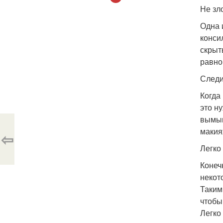
Не зл
Одна 
конси
скрыт
равно
Следи
Когда
это н
вымыв
макия
⇦
Легко
Конеч
некот
Таким
чтобы
Легко