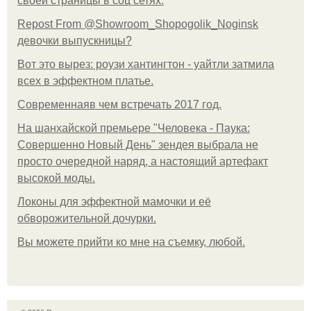
своей страницы в соц сетях.
Repost From @Showroom_Shopogolik_Noginsk
девочки выпускницы?
Вот это вырез: роузи хантингтон - уайтли затмила
всех в эффектном платьe.
Современнаяв чем встречать 2017 год.
На шанхайской премьере "Человека - Паука:
Совершенно Новый День" зендея выбрала не
просто очередной наряд, а настоящий артефакт
высокой моды.
Локоны для эффектной мамочки и её
обворожительной дочурки.
Вы можете прийти ко мне на съемку, любой.