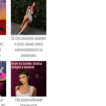
В последнее время
и":
я всё чаще одну
й
закономерность
ы
замечаю.
 о
 в
На шанхайской
 90
премьере