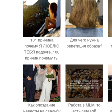
101 причина
Для чего нужна
почему Я ЛЮБЛЮ
репетиция образа?
ТЕБЯ подруге. 100
причин почему ты
моя лучшая
подруга.
Как опоздание
Работа в MLM, то
невесты на свадьбу
есть сетевой
м