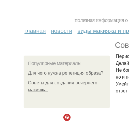
полезная информация о 
главная
новости
виды макияжа и пр
Сов
Перио
Делай
Популярные материалы
Не бо
Для чего нужна репетиция образа?
но и 
Советы для создания вечернего
Умейт
макияжа.
ответ