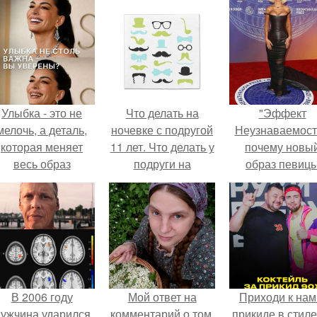
Улыбка - это не
Что делать на
"Эффект
мелочь, а деталь,
ночевке с подругой
Неузнаваемост
которая меняет
11 лет. Что делать у
почему новы
весь образ
подруги на
образ певиц
человека.
ночёвке?
вызвал споры
гранях
возможного?
В 2006 году
Мой ответ на
Приходи к нам
ужчина ударился
комментарий о том,
прикиде в стиле