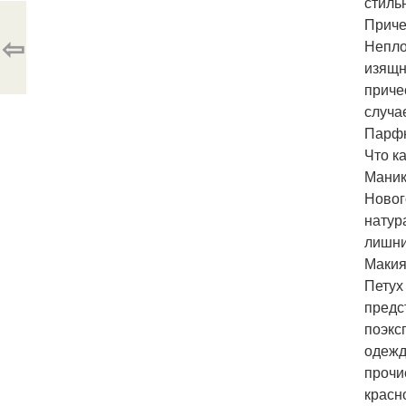
стиль
Приче
⇦
Непло
изящн
приче
случа
Парф
Что к
Маник
Новог
натур
лишни
Макия
Петух
предс
поэкс
одежд
прочи
красн