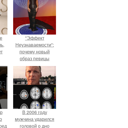
не
"Эффект
ь,
Неузнаваемости":
ет
почему новый
образ певицы
вызвал споры о
гранях
возможного?
ур
В 2006 году
о
мужчина ударился
ред
головой о дно