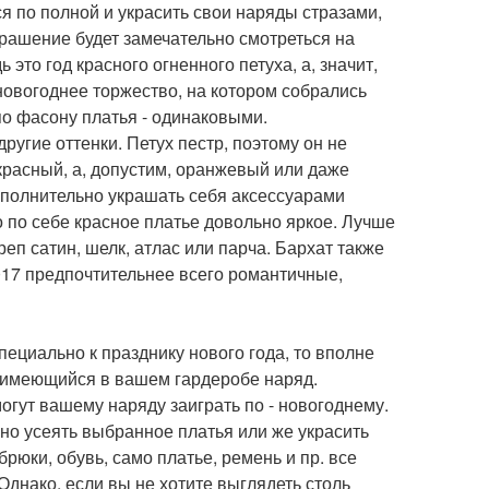
я по полной и украсить свои наряды стразами,
рашение будет замечательно смотреться на
это год красного огненного петуха, а, значит,
 новогоднее торжество, на котором собрались
по фасону платья - одинаковыми.
ругие оттенки. Петух пестр, поэтому он не
красный, а, допустим, оранжевый или даже
дополнительно украшать себя аксессуарами
мо по себе красное платье довольно яркое. Лучше
еп сатин, шелк, атлас или парча. Бархат также
2017 предпочтительнее всего романтичные,
пециально к празднику нового года, то вполне
 имеющийся в вашем гардеробе наряд.
гут вашему наряду заиграть по - новогоднему.
но усеять выбранное платья или же украсить
брюки, обувь, само платье, ремень и пр. все
днако, если вы не хотите выглядеть столь