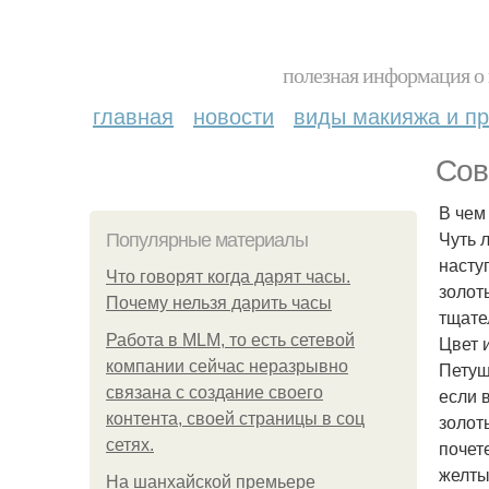
полезная информация о 
главная
новости
виды макияжа и пр
Сов
В чем
Чуть 
Популярные материалы
насту
Что говорят когда дарят часы.
золот
Почему нельзя дарить часы
тщате
Работа в MLM, то есть сетевой
Цвет 
компании сейчас неразрывно
Петуш
связана с создание своего
если 
контента, своей страницы в соц
золот
сетях.
почет
желты
На шанхайской премьере