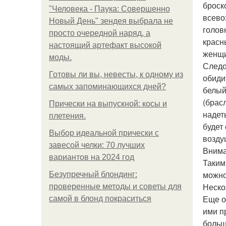
броск
"Человека - Паука: Совершенно
всево
Новый День" зендея выбрала не
голов
просто очередной наряд, а
красн
настоящий артефакт высокой
женщи
моды.
Следо
Готовы ли вы, невесты, к одному из
обиди
самых запоминающихся дней?
белый
(брас
Прически на выпускной: косы и
надет
плетения.
будет
Выбор идеальной прически с
возду
завесой челки: 70 лучших
Внима
вариантов на 2024 год
Таким
можно
Безупречный блондинг:
Неско
проверенные методы и советы для
Еще о
самой в блонд покраситься
ими п
больш