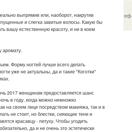
⇨
деально выпрямив или, наоборот, накрутив
спущенные и слегка завитые волосы. Какую бы
ть вашу естественную красоту, и ни в коем
у аромату.
тьем. Форму ногтей лучше всего делать
ти уже не актуальны, да и такие "Коготки"
ках.
ночь 2017 женщинам предоставляется шанс
ночь в году, когда можно немножко
к на своем лице посредством макияжа, так и в
ать не стоит, но блестки, сияющие тени и
ятся красавцу - петуху. Чтобы угодить
бязательно, да и не очень это эстетически