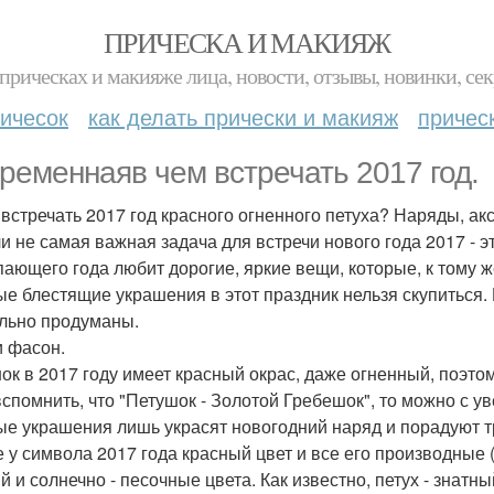
ПРИЧЕСКА И МАКИЯЖ
прическах и макияже лица, новости, отзывы, новинки, сек
ичесок
как делать прически и макияж
причес
ременнаяв чем встречать 2017 год.
 встречать 2017 год красного огненного петуха? Наряды, ак
ли не самая важная задача для встречи нового года 2017 -
пающего года любит дорогие, яркие вещи, которые, к тому 
ые блестящие украшения в этот праздник нельзя скупиться.
льно продуманы.
и фасон.
ок в 2017 году имеет красный окрас, даже огненный, поэтом
вспомнить, что "Петушок - Золотой Гребешок", то можно с у
ые украшения лишь украсят новогодний наряд и порадуют т
е у символа 2017 года красный цвет и все его производные (п
й и солнечно - песочные цвета. Как известно, петух - знатн