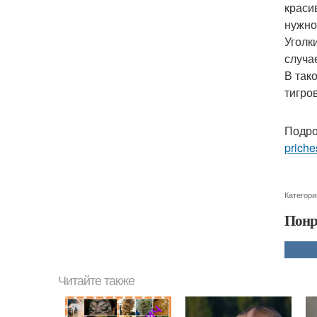
краси
нужно
Уголк
случа
В так
тигро
Подро
priche
Категори
Понр
Читайте также