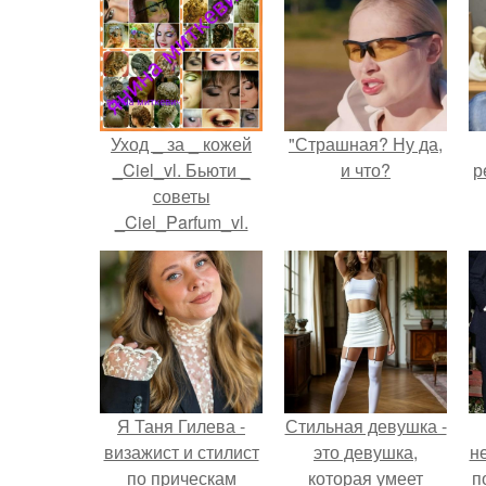
Уход _ за _ кожей
"Страшная? Ну да,
_Ciel_vl. Бьюти _
и что?
р
советы
_Ciel_Parfum_vl.
Я Таня Гилева -
Стильная девушка -
визажист и стилист
это девушка,
н
по прическам
которая умеет
п