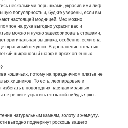
йтись несколькими перышками, украсив ими лиф
ьшую популярность и, будьте уверены, если вы
изнают настоящей модницей. Мех можно
 помпон на руке выгодно украсит вас и
тьев можно и нужно задекорировать стразами,
ет оригинальная вышивка, особенно, если она
удет красивый петушок. В дополнение к платью
 легкий шифоновый шарф в ярких огненных
а?
ства кошачьих, потому на праздничном платье не
тых хищников. То есть, леопардовые и
 избегать в новогодних нарядах мрачных
ы не решите украсить его какой-нибудь ярко -
тение натуральным камням, золоту и жемчугу.
сти выгодно подчеркнут роскошь вашего