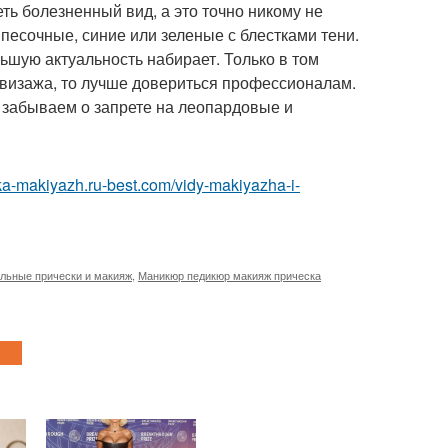
ть болезненный вид, а это точно никому не
 песочные, синие или зеленые с блестками тени.
льшую актуальность набирает. Только в том
 визажа, то лучше довериться профессионалам.
 забываем о запрете на леопардовые и
ska-makiyazh.ru-best.com/vidy-makiyazha-i-
льные прически и макияж
,
Маникюр педикюр макияж прическа