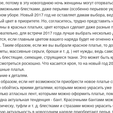
ое, потому в эту новогоднюю ночь женщины могут оторватьс
зможными блестками, даже перьями (особенно перьевое ук
ном уборе. Новый 2017 год не оставляет дамам выбора, ведь 
ый цвет в приоритете. Но, согласитесь, трудно представить
ны в красных платьях, цвет которых сделает даже разные 
вательно, для встречи 2017 года лучше выбрать несколько д
тся, если главным цветом вашего наряда будет не огненно 
. Таким образом, если же вы выбрали красное платье, то 
леты, массивные серьги, броши и т. д. ) нет нужды, ведь са
ь блестящие, сияющие, струящиеся ткани. Это может быть кр
 смотреться роскошно. Что касается кроя, то на новый год 
шные платья.
ние к деталям.
 образом, если нет возможности приобрести новое платье с
 обойтись яркими деталями, которыми можно украсить уже
лько атласных лент, которыми можно оформить платье, помо
дна актуальная тенденция - бант. Красочными бантами мож
рическу, туфли и т. д. блестками и стразами можно украсить 
ую актуальность в новогоднем наряде приобретают перья. О