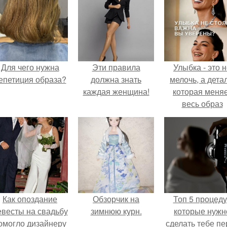
Для чего нужна
Эти правила
Улыбка - это 
епетиция образа?
должна знать
мелочь, а детал
каждая женщина!
которая меня
весь образ
человека.
Как опоздание
Обзорчик на
Топ 5 процед
евесты на свадьбу
зимнюю курн.
которые нужн
омогло дизайнеру
сделать тебе пе