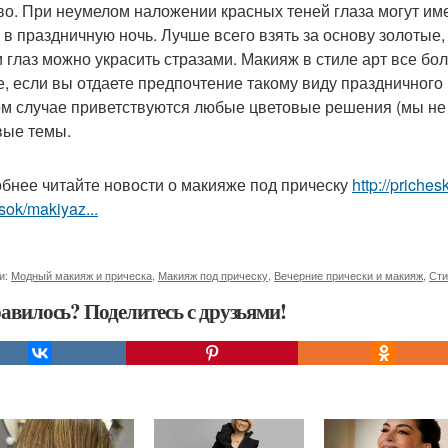
во. При неумелом наложении красных теней глаза могут име
 в праздничную ночь. Лучше всего взять за основу золотые,
и глаз можно украсить стразами. Макияж в стиле арт все бо
е, если вы отдаете предпочтение такому виду праздничного
ом случае приветствуются любые цветовые решения (мы не
вые темы.
бнее читайте новости о макияже под прическу
http://priche
sok/makiyaz...
и:
Модный макияж и прическа
,
Макияж под прическу
,
Вечерние прически и макияж
,
Сти
авилось? Поделитесь с друзьями!