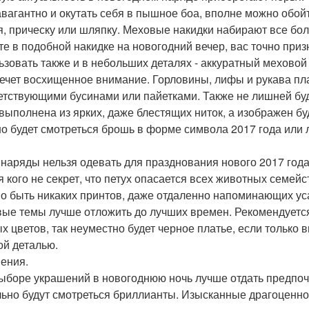
авагантно и окутать себя в пышное боа, вполне можно обо
я, прическу или шляпку. Меховые накидки набирают все бол
те в подобной накидке на новогодний вечер, вас точно пр
ьзовать также и в небольших деталях - аккуратный меховой
ечет восхищенное внимание. Горловины, лифы и рукава пла
етствующими бусинами или пайетками. Также не лишней буд
 выполнена из ярких, даже блестящих ниток, а изображен б
о будет смотреться брошь в форме символа 2017 года или
 наряды нельзя одевать для празднования нового 2017 год
я кого не секрет, что петух опасается всех животных семей
о быть никаких принтов, даже отдаленно напоминающих уса
вые темы лучше отложить до лучших времен. Рекомендуется
х цветов, так неуместно будет черное платье, если только в
ой деталью.
ения.
ыборе украшений в новогоднюю ночь лучше отдать предпоч
ьно будут смотреться бриллианты. Изысканные драгоценно