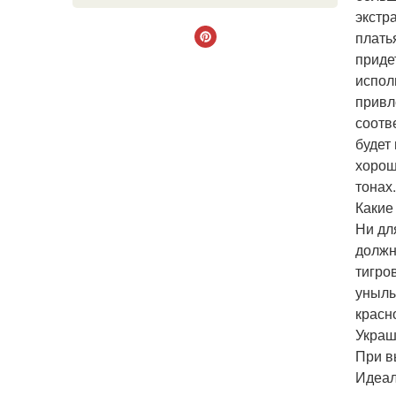
экстр
плать
приде
испол
привл
соотв
будет
хорош
тонах.
Какие
Ни дл
должн
тигро
унылы
красн
Украш
При в
Идеал