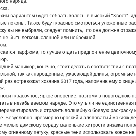
ного наряда.
ска.
хим вариантом будет собрать волосы в высокий "Хвост", и
ые локоны. Также будут красиво смотреться уложенные ра
ску вы не выбрали, следует помнить, что она должна отража
е не быть легкомысленной или небрежной.
юм.
асается парфюма, то лучше отдать предпочтение цветочном
юр.
одний маникюр, конечно, стоит делать в соответствии с пла
альной, так как нарощенные, ужасающей длины, огромные ног
й раз встревожат хозяина 2017 года, напомнив ему о хищни
ж.
 носит красочное, яркое оперение, поэтому в новогоднюю 
тать в незабываемом наряде. Это чуть ли не единственная 
периментировать и отразить волшебную боевую раскраску ка
е. Безусловно, чрезмерно броский и аляповатый макияж дел
е милые дамскому сердцу маленькие хитрости визажа понрав
ому огненному петуху, красные тени использовать вовсе не о