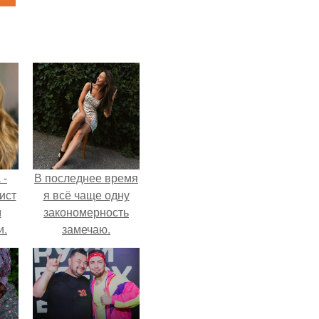
 -
В последнее время
ист
я всё чаще одну
м
закономерность
и.
замечаю.