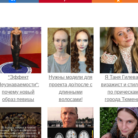
"Эффект
Нужны модели для
Я Таня Гилева
еузнаваемости":
проекта до/после с
визажист и стил
почему новый
длинными
по прическа
образ певицы
волосами!
города Тюмен
вызвал споры о
гранях
возможного?