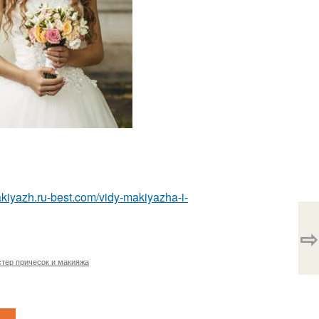
akiyazh.ru-best.com/vidy-makiyazha-i-
⇨
тер причесок и макияжа