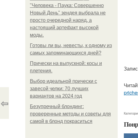
"Человека - Паука: Совершенно
Новый День" зендея выбрала не
просто очередной наряд, а
настоящий артефакт высокой
моды.
Готовы ли вы, невесты, к одному из
самых запоминающихся дней?
Прически на выпускной: косы и
Запис
плетения.
Выбор идеальной прически с
Читай
завесой челки: 70 лучших
priche
вариантов на 2024 год
⇦
Безупречный блондинг:
Категори
проверенные методы и советы для
самой в блонд покраситься
Понр