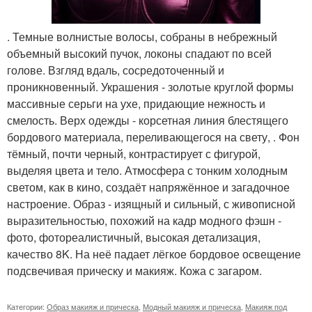
. Темные волнистые волосы, собраны в небрежный
объемный высокий пучок, локоны спадают по всей
голове. Взгляд вдаль, сосредоточенный и
проникновенный. Украшения - золотые круглой формы
массивные серьги на ухе, придающие нежность и
смелость. Верх одежды - корсетная линия блестящего
бордового материала, переливающегося на свету, . Фон
тёмный, почти черный, контрастирует с фигурой,
выделяя цвета и тело. Атмосфера с тонким холодным
светом, как в кино, создаёт напряжённое и загадочное
настроение. Образ - изящный и сильный, с живописной
выразительностью, похожий на кадр модного фэшн -
фото, фотореалистичный, высокая детализация,
качество 8K. На неё падает лёгкое бордовое освещение
подсвечивая прическу и макияж. Кожа с загаром.
Категории:
Образ макияж и прическа
,
Модный макияж и прическа
,
Макияж под