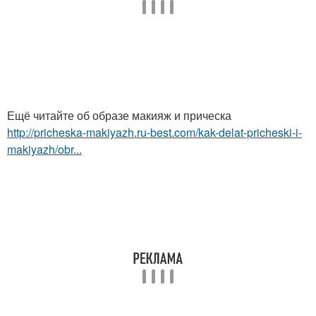
Ещё читайте об образе макияж и прическа
http://pricheska-makiyazh.ru-best.com/kak-delat-pricheski-i-
makiyazh/obr...