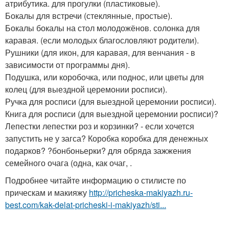
атрибутика. для прогулки (пластиковые).
Бокалы для встречи (стеклянные, простые).
Бокалы бокалы на стол молодожёнов. солонка для
каравая. (если молодых благословляют родители).
Рушники (для икон, для каравая, для венчания - в
зависимости от программы дня).
Подушка, или коробочка, или поднос, или цветы для
колец (для выездной церемонии росписи).
Ручка для росписи (для выездной церемонии росписи).
Книга для росписи (для выездной церемонии росписи)?
Лепестки лепестки роз и корзинки? - если хочется
запустить не у загса? Коробка коробка для денежных
подарков? ?бонбоньерки? для обряда зажжения
семейного очага (одна, как очаг, .
Подробнее читайте информацию о стилисте по
прическам и макияжу
http://pricheska-makiyazh.ru-
best.com/kak-delat-pricheski-i-makiyazh/sti...