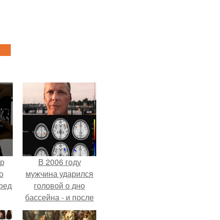
ур
В 2006 году
о
мужчина ударился
ред
головой о дно
бассейна - и после
этого его жизнь