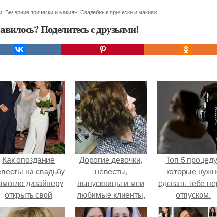
и:
Вечерние прически и макияж
,
Свадебные прически и макияж
авилось? Поделитесь с друзьями!
Как опоздание
Дорогие девочки,
Топ 5 процед
евесты на свадьбу
невесты,
которые нужн
омогло дизайнеру
выпускницы и мои
сделать тебе пе
открыть свой
любимые клиенты,
отпуском.
бренд.
я рада вас видеть