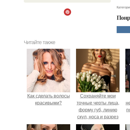
Категори
Понр
Читайте также
Как сделать волосы
Сохраняйте мои
красивыми?
точные черты лица,
н
форму губ, линию
п
скул, носа и разрез
глаз.