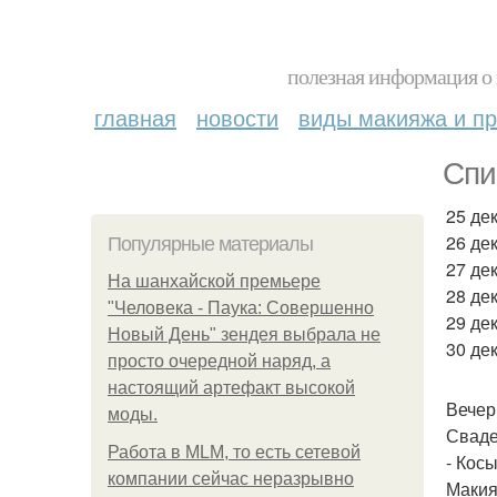
полезная информация о 
главная
новости
виды макияжа и пр
Спи
25 дек
26 дек
Популярные материалы
27 дек
На шанхайской премьере
28 дек
"Человека - Паука: Совершенно
29 дек
Новый День" зендея выбрала не
30 дек
просто очередной наряд, а
настоящий артефакт высокой
Вечер
моды.
Сваде
Работа в MLM, то есть сетевой
- Кос
компании сейчас неразрывно
Макияж