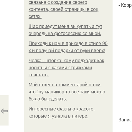
связана с создание своего
- Кор
контента, своей страницы в соц
сетях.
Щас приедут меня выкупать а тут
очередь на фотосессию со мной.
Приходи к нам в прикиде в стиле 90
х и получай подарки от руки вверх!
Челка - шторка: кому подходит, как
носить и с какими стрижками
сочетать.
Мой ответ на комментарий о том,
что "ну маникюр то всё таки можно
было бы сделать.
⇦
Интересные факты о красоте,
которые я узнала в питере.
Запис