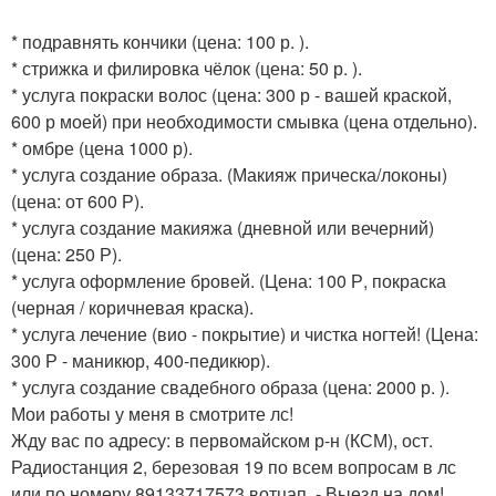
* подравнять кончики (цена: 100 р. ).
* стрижка и филировка чёлок (цена: 50 р. ).
* услуга покраски волос (цена: 300 р - вашей краской,
600 р моей) при необходимости смывка (цена отдельно).
* омбре (цена 1000 р).
* услуга создание образа. (Макияж прическа/локоны)
(цена: от 600 Р).
* услуга создание макияжа (дневной или вечерний)
(цена: 250 Р).
* услуга оформление бровей. (Цена: 100 Р, покраска
(черная / коричневая краска).
* услуга лечение (вио - покрытие) и чистка ногтей! (Цена:
300 Р - маникюр, 400-педикюр).
* услуга создание свадебного образа (цена: 2000 р. ).
Мои работы у меня в смотрите лс!
Жду вас по адресу: в первомайском р-н (КСМ), ост.
Радиостанция 2, березовая 19 по всем вопросам в лс
или по номеру 89133717573 вотцап. - Выезд на дом!