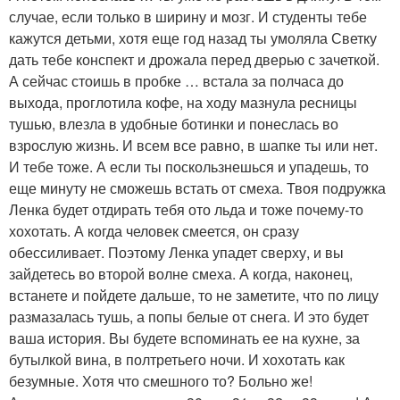
случае, если только в ширину и мозг. И студенты тебе
кажутся детьми, хотя еще год назад ты умоляла Светку
дать тебе конспект и дрожала перед дверью с зачеткой.
А сейчас стоишь в пробке … встала за полчаса до
выхода, проглотила кофе, на ходу мазнула ресницы
тушью, влезла в удобные ботинки и понеслась во
взрослую жизнь. И всем все равно, в шапке ты или нет.
И тебе тоже. А если ты поскользнешься и упадешь, то
еще минуту не сможешь встать от смеха. Твоя подружка
Ленка будет отдирать тебя ото льда и тоже почему-то
хохотать. А когда человек смеется, он сразу
обессиливает. Поэтому Ленка упадет сверху, и вы
зайдетесь во второй волне смеха. А когда, наконец,
встанете и пойдете дальше, то не заметите, что по лицу
размазалась тушь, а попы белые от снега. И это будет
ваша история. Вы будете вспоминать ее на кухне, за
бутылкой вина, в полтретьего ночи. И хохотать как
безумные. Хотя что смешного то? Больно же!