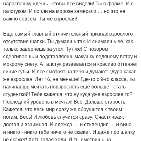
нараспашку идешь. Чтобы все видели! Ты в форме! И с
галстуком! И сопли на морозе замерзли … но это не
важно совсем. Ты же взрослая!
Еще самый главный отличительный признак взрослого -
отсутствие шапки. Ты думаешь так. И снимаешь ее, как
только завернешь за угол. Тут же! С позором
сдергиваешь и подставляешь макушку ледяному ветру и
мокрому снегу. А галстук развевается и красиво оттеняет
синие губы. И все смотрят на тебя и думают: "дура какая
же взрослая! Лет 16, не меньше! Где-то с 9-го класса, ты
начинаешь мечтать повзрослеть еще больше - стать
студенткой! Тебе кажется, что ну куда уже взрослее то?
Последний уровень в мечтах! Всё. Дальше старость.
Кажется, что весь мир сразу же обрушится к твоим
ногам. Весь! И любовь случится сразу. Счастливая,
долгая и взаимная. И одежда … и стипендия … и вино …
и никто - никто тебе ничего не скажет. И даже про шапку
не скажет! Хоть голая ходи. И ты смотришь на