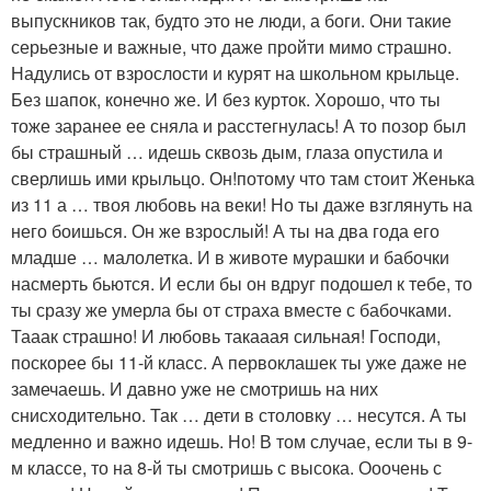
выпускников так, будто это не люди, а боги. Они такие
серьезные и важные, что даже пройти мимо страшно.
Надулись от взрослости и курят на школьном крыльце.
Без шапок, конечно же. И без курток. Хорошо, что ты
тоже заранее ее сняла и расстегнулась! А то позор был
бы страшный … идешь сквозь дым, глаза опустила и
сверлишь ими крыльцо. Он!потому что там стоит Женька
из 11 а … твоя любовь на веки! Но ты даже взглянуть на
него боишься. Он же взрослый! А ты на два года его
младше … малолетка. И в животе мурашки и бабочки
насмерть бьются. И если бы он вдруг подошел к тебе, то
ты сразу же умерла бы от страха вместе с бабочками.
Тааак страшно! И любовь такааая сильная! Господи,
поскорее бы 11-й класс. А первоклашек ты уже даже не
замечаешь. И давно уже не смотришь на них
снисходительно. Так … дети в столовку … несутся. А ты
медленно и важно идешь. Но! В том случае, если ты в 9-
м классе, то на 8-й ты смотришь с высока. Ооочень с