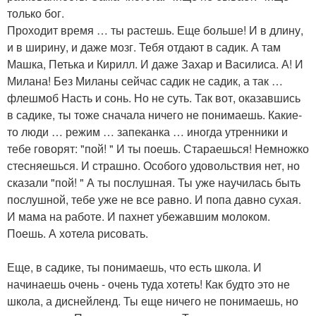
только бог.
Проходит время … ты растешь. Еще больше! И в длину,
и в ширину, и даже мозг. Тебя отдают в садик. А там
Машка, Петька и Кирилл. И даже Захар и Василиса. А! И
Милана! Без Миланы сейчас садик не садик, а так …
флешмоб Насть и сонь. Но не суть. Так вот, оказавшись
в садике, ты тоже сначала ничего не понимаешь. Какие-
то люди … режим … запеканка … иногда утренники и
тебе говорят: "пой! " И ты поешь. Стараешься! Немножко
стесняешься. И страшно. Особого удовольствия нет, но
сказали "пой! " А ты послушная. Ты уже научилась быть
послушной, тебе уже не все равно. И попа давно сухая.
И мама на работе. И пахнет убежавшим молоком.
Поешь. А хотела рисовать.
Еще, в садике, ты понимаешь, что есть школа. И
начинаешь очень - очень туда хотеть! Как будто это не
школа, а диснейленд. Ты еще ничего не понимаешь, но