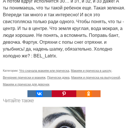
А потом вдруг исполнится 30… и 31, и 32, и 33 даже! А
ты понимаешь, что ты такой ребенок еще. Такая зеленая.
Впереди так много и так интересно! И вся это
свистопляска только ради одного. Чтобы понять, что ты -
центр. И ты в центре. Что земля круглая, вода мокрая, а
люди хорошие. Не понять, а вспомнить. Поправь бант,
девочка. Фартук. Отряхни с попы снег отряхни. и
улыбнись! да, надень шапку, обязательно. Холодно
холодно же? : BEL_Latrix.
Категории:
Что сначала макияж или прическа
,
Макияж и прическа в школу
,
Вечерние прически и макияж
,
Прически дома
,
Макияж и прическа на выпускной
,
Макияж и прически для девочек
Читайте также