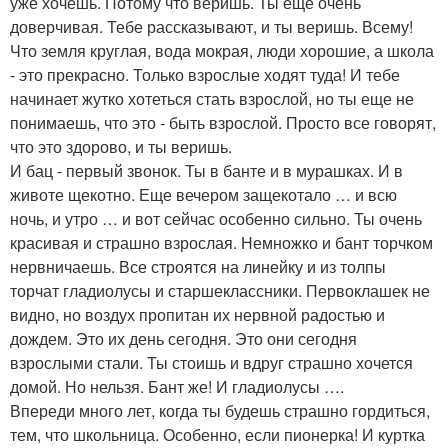
уже хочешь. Потому что веришь. Ты еще очень
доверчивая. Тебе рассказывают, и ты веришь. Всему!
Что земля круглая, вода мокрая, люди хорошие, а школа
- это прекрасно. Только взрослые ходят туда! И тебе
начинает жутко хотеться стать взрослой, но ты еще не
понимаешь, что это - быть взрослой. Просто все говорят,
что это здорово, и ты веришь.
И бац - первый звонок. Ты в банте и в мурашках. И в
животе щекотно. Еще вечером защекотало … и всю
ночь, и утро … и вот сейчас особенно сильно. Ты очень
красивая и страшно взрослая. Немножко и бант торчком
нервничаешь. Все строятся на линейку и из толпы
торчат гладиолусы и старшеклассники. Первоклашек не
видно, но воздух пропитан их нервной радостью и
дождем. Это их день сегодня. Это они сегодня
взрослыми стали. Ты стоишь и вдруг страшно хочется
домой. Но нельзя. Бант же! И гладиолусы ….
Впереди много лет, когда ты будешь страшно гордиться,
тем, что школьница. Особенно, если пионерка! И куртка