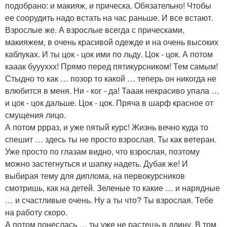
подобрано: и макияж, и прическа. Обязательно! Чтобы
ее соорудить надо встать на час раньше. И все встают.
Взрослые же. А взрослые всегда с прическами,
макияжем, в очень красивой одежде и на очень высоких
каблуках. И ты цок - цок ими по льду. Цок - цок. А потом
кааак буууххх! Прямо перед пятикурсником! Тем самым!
Стыдно то как … позор то какой … теперь он никогда не
влюбится в меня. Ни - ког - да! Тааак некрасиво упала …
и цок - цок дальше. Цок - цок. Пряча в шарф красное от
смущения лицо.
А потом ррраз, и уже пятый курс! Жизнь вечно куда то
спешит … здесь ты не просто взрослая. Ты как ветеран.
Уже просто по глазам видно, что взрослая, поэтому
можно застегнуться и шапку надеть. Дубак же! И
выбирая тему для диплома, на первокурсников
смотришь, как на детей. Зеленые то какие … и нарядные
… и счастливые очень. Ну а ты что? Ты взрослая. Тебе
на работу скоро.
А потом понеслась … ты уже не растешь в длину. В том