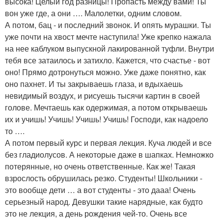
высока! Целый год разницы! Пропасть между вами! Ты
вон уже где, а они …. Малолетки, одним словом.
А потом, бац - и последний звонок. И опять мурашки. Ты
уже почти на хвост мечте наступила! Уже крепко нажала
на нее каблуком выпускной лакированной туфли. Внутри
тебя все затаилось и затихло. Кажется, что счастье - вот
оно! Прямо дотронуться можно. Уже даже понятно, как
оно пахнет. И ты закрываешь глаза, и вдыхаешь
невидимый воздух, и рисуешь тысячи картин в своей
голове. Мечтаешь как одержимая, а потом открываешь
их и учишь! Учишь! Учишь! Учишь! Господи, как надоело
то ….
А потом первый курс и первая лекция. Куча людей и все
без гладиолусов. А некоторые даже в шапках. Немножко
потерянные, но очень ответственные. Как же! Такая
взрослость обрушилась резко. Студенты! Школьники -
это вообще дети … а вот студенты - это дааа! Очень
серьезный народ. Девушки такие нарядные, как будто
это не лекция, а день рождения чей-то. Очень все