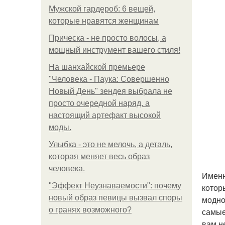
Мужской гардероб: 6 вещей,
которые нравятся женщинам
Прическа - не просто волосы, а
мощный инструмент вашего стиля!
На шанхайской премьере
"Человека - Паука: Совершенно
Новый День" зендея выбрала не
просто очередной наряд, а
настоящий артефакт высокой
моды.
Улыбка - это не мелочь, а деталь,
которая меняет весь образ
человека.
Именн
"Эффект Неузнаваемости": почему
котор
новый образ певицы вызвал споры
модно
о гранях возможного?
самые
вам н