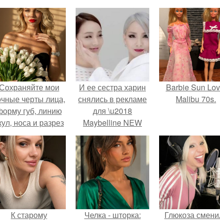
Сохраняйте мои
И ее сестра харин
Barbie Sun Lov
очные черты лица,
снялись в рекламе
Malibu 70s.
форму губ, линию
для \u2018
кул, носа и разрез
Maybelline NEW
глаз.
York'.
К старому
Челка - шторка:
Глюкоза смени