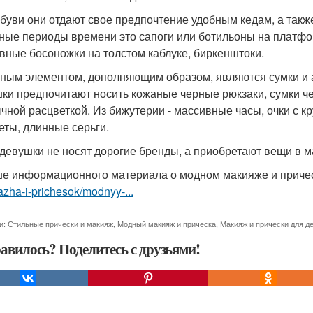
 обуви они отдают свое предпочтение удобным кедам, а такж
ные периоды времени это сапоги или ботильоны на платфор
вные босоножки на толстом каблуке, биркенштоки.
жным элементом, дополняющим образом, являются сумки и 
ки предпочитают носить кожаные черные рюкзаки, сумки ч
чной расцветкой. Из бижутерии - массивные часы, очки с кр
еты, длинные серьги.
и девушки не носят дорогие бренды, а приобретают вещи в м
е информационного материала о модном макияже и приче
zha-i-prichesok/modnyy-...
и:
Стильные прически и макияж
,
Модный макияж и прическа
,
Макияж и прически для д
авилось? Поделитесь с друзьями!