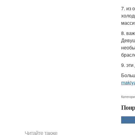
7. из
холод
масси
8. ва
Девуш
необы
брасл
9. эт
Больш
makiya
Категори
Понр
Читайте также