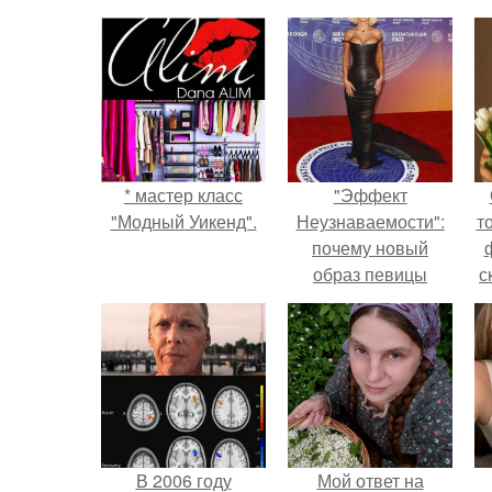
* мастер класс
"Эффект
"Модный Уикенд".
Неузнаваемости":
т
почему новый
образ певицы
с
вызвал споры о
гранях
возможного?
В 2006 году
Мой ответ на