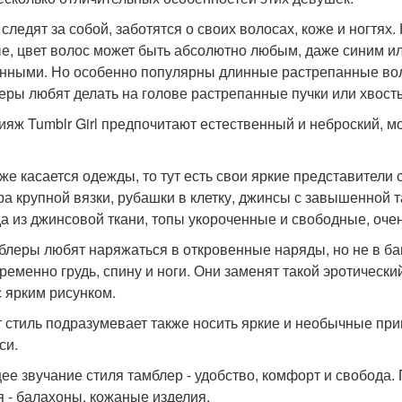
и следят за собой, заботятся о своих волосах, коже и ногтях
е, цвет волос может быть абсолютно любым, даже синим и
нными. Но особенно популярны длинные растрепанные во
еры любят делать на голове растрепанные пучки или хвост
кияж Tumblr Girl предпочитают естественный и неброский, мо
о же касается одежды, то тут есть свои яркие представители
ра крупной вязки, рубашки в клетку, джинсы с завышенной т
а из джинсовой ткани, топы укороченные и свободные, оче
мблеры любят наряжаться в откровенные наряды, но не в б
ременно грудь, спину и ноги. Они заменят такой эротическ
с ярким рисунком.
от стиль подразумевает также носить яркие и необычные при
си.
щее звучание стиля тамблер - удобство, комфорт и свобода
я - балахоны, кожаные изделия.