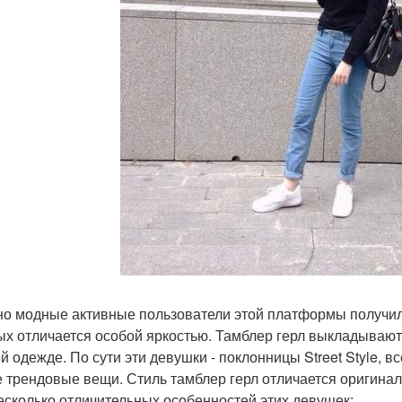
о модные активные пользователи этой платформы получили 
ых отличается особой яркостью. Тамблер герл выкладывают 
й одежде. По сути эти девушки - поклонницы Street Style, в
 трендовые вещи. Стиль тамблер герл отличается оригиналь
есколько отличительных особенностей этих девушек: