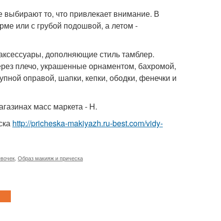
е выбирают то, что привлекает внимание. В
ме или с грубой подошвой, а летом -
аксессуары, дополняющие стиль тамблер.
ерез плечо, украшенные орнаментом, бахромой,
упной оправой, шапки, кепки, ободки, фенечки и
агазинах масс маркета - H.
ска
http://pricheska-makiyazh.ru-best.com/vidy-
евочек
,
Образ макияж и прическа