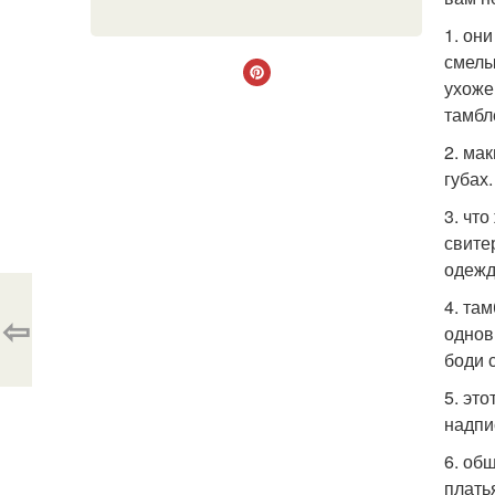
1. он
смелы
ухоже
тамбл
2. ма
губах.
3. чт
свите
одежд
4. та
⇦
однов
боди 
5. эт
надпи
6. об
плать