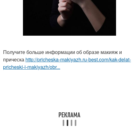
Получите больше информации об образе макияж и
прическа
http://pricheska-makiyazh.ru-best.com/kak-delat-
pricheski-i-makiyazh/obr...