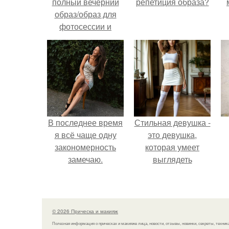
полный вечерний
репетиция образа?
образ/образ для
фотосессии и
другого
мерпориятия
(макияж, вечерние
прически, укладки.
В последнее время
Стильная девушка -
я всё чаще одну
это девушка,
закономерность
которая умеет
замечаю.
выглядеть
привлекательно и
элегантно в любои
ситуации.
© 2026 Прическа и макияж
Полезная информация о прическах и макияже лица, новости, отзывы, новинки, секреты, техник