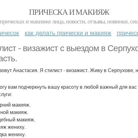
ПРИЧЕСКА И МАКИЯЖ
прическах и макияже лица, новости, отзывы, новинки, сек
ичесок
как делать прически и макияж
причес
лист - визажист с выездом в Серпух
асть.
зовут Анастасия. Я стилист - визажист. Живу в Серпухове, 
огу вам подчеркнуть вашу красоту в любой важный для вас
слуги:
ерний макияж.
вной макияж.
дебный макияж.
ияж жениху.
дка жениху.