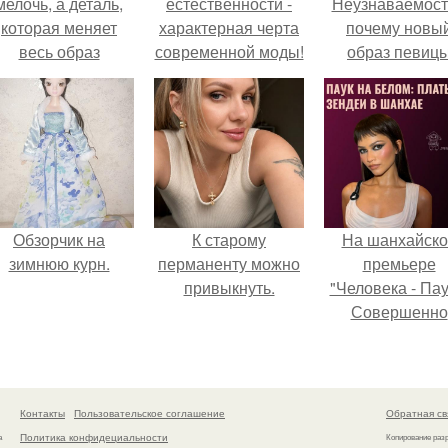
мелочь, а деталь,
естественности -
Неузнаваемост
которая меняет
характерная черта
почему новы
весь образ
современной моды!
образ певиц
человека.
вызвал споры
гранях
возможного?
Обзорчик на
К старому
На шанхайско
зимнюю курн.
перманенту можно
премьере
привыкнуть.
"Человека - Пау
Совершенно
Новый День"
зендея выбрала
просто очеред
наряд, а насто
Контакты
Пользовательское соглашение
Обратная св
артефакт высо
Политика конфидециальности
а
Копирование раз