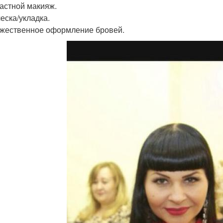
растной макияж.
ческа/укладка.
ожественное оформление бровей.