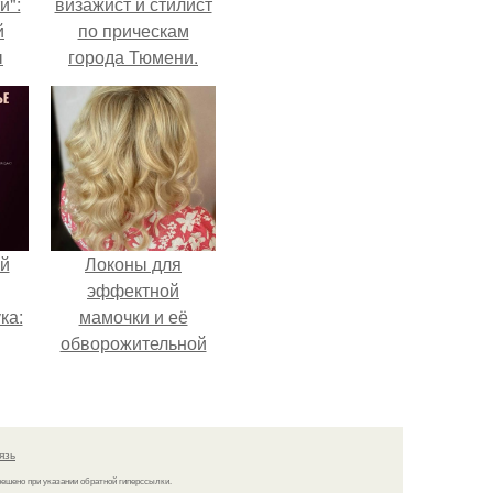
и":
визажист и стилист
й
по прическам
ы
города Тюмени.
 о
й
Локоны для
эффектной
ка:
мамочки и её
обворожительной
дочурки.
 не
ной
ящий
язь
кой
решено при указании обратной гиперссылки.