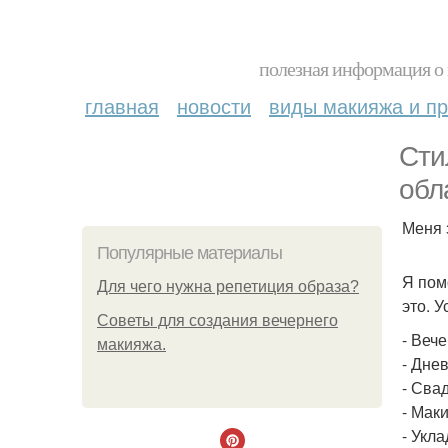
полезная информация о 
главная
новости
виды макияжа и пр
Сти
обл
Меня 
Популярные материалы
Я пом
Для чего нужна репетиция образа?
это. У
Советы для создания вечернего
- Веч
макияжа.
- Дне
- Сва
- Мак
- Укла