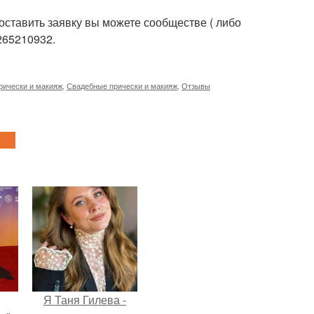
оставить заявку вы можете сообществе ( либо
265210932.
рически и макияж
,
Свадебные прически и макияж
,
Отзывы
Я Таня Гилева -