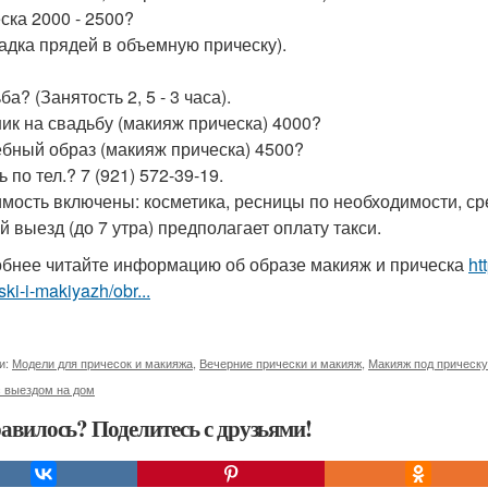
ска 2000 - 2500?
адка прядей в объемную прическу).
а? (Занятость 2, 5 - 3 часа).
ик на свадьбу (макияж прическа) 4000?
бный образ (макияж прическа) 4500?
 по тел.? 7 (921) 572-39-19.
имость включены: косметика, ресницы по необходимости, ср
й выезд (до 7 утра) предполагает оплату такси.
бнее читайте информацию об образе макияж и прическа
ht
ski-i-makiyazh/obr...
и:
Модели для причесок и макияжа
,
Вечерние прически и макияж
,
Макияж под прическу
с выездом на дом
авилось? Поделитесь с друзьями!