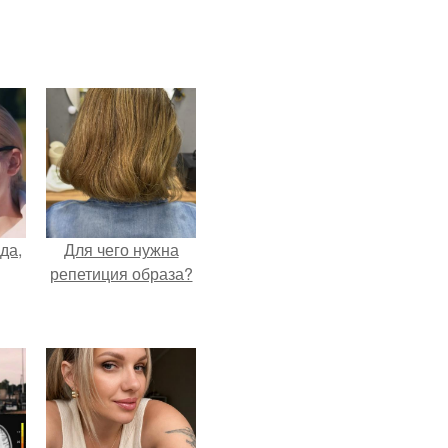
да,
Для чего нужна
репетиция образа?