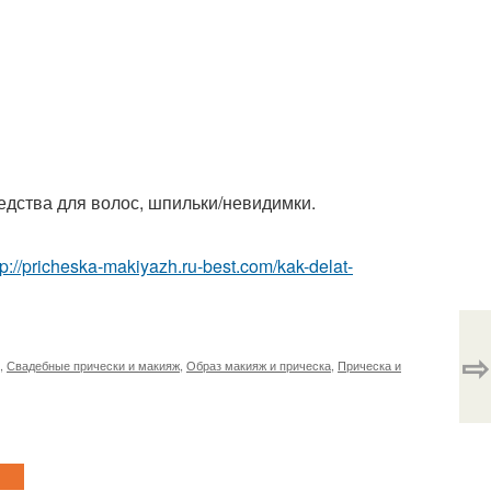
едства для волос, шпильки/невидимки.
tp://pricheska-makiyazh.ru-best.com/kak-delat-
⇨
,
Свадебные прически и макияж
,
Образ макияж и прическа
,
Прическа и