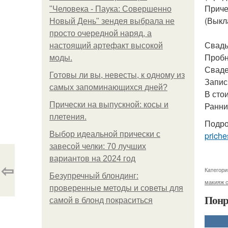
Приче
"Человека - Паука: Совершенно
(Выкл
Новый День" зендея выбрала не
просто очередной наряд, а
Свадьб
настоящий артефакт высокой
Пробн
моды.
Сваде
Готовы ли вы, невесты, к одному из
Запись
самых запоминающихся дней?
В сто
Прически на выпускной: косы и
Ранни
плетения.
Подро
Выбор идеальной прически с
priche
завесой челки: 70 лучших
вариантов на 2024 год
⇦
Категори
Безупречный блондинг:
макияж 
проверенные методы и советы для
Понр
самой в блонд покраситься