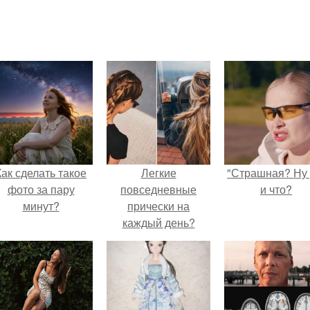
Как сделать такое
Легкие
"Страшная? Ну 
фото за пару
повседневные
и что?
минут?
прически на
каждый день?