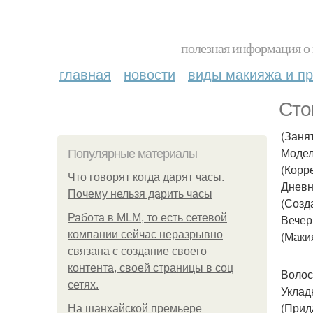
полезная информация о 
главная
новости
виды макияжа и пр
Сто
(Занят
Модел
Популярные материалы
(Корр
Что говорят когда дарят часы.
Дневн
Почему нельзя дарить часы
(Созд
Работа в MLM, то есть сетевой
Вечер
компании сейчас неразрывно
(Маки
связана с создание своего
контента, своей страницы в соц
Волосы
сетях.
Уклад
(Прид
На шанхайской премьере