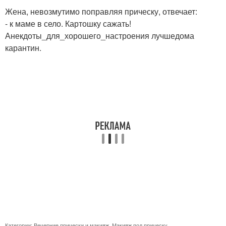
Жена, невозмутимо поправляя прическу, отвечает:
- к маме в село. Картошку сажать!
Анекдоты_для_хорошего_настроения лучшедома
карантин.
Категории:
Вечерние прически и макияж
,
Макияж под прическу