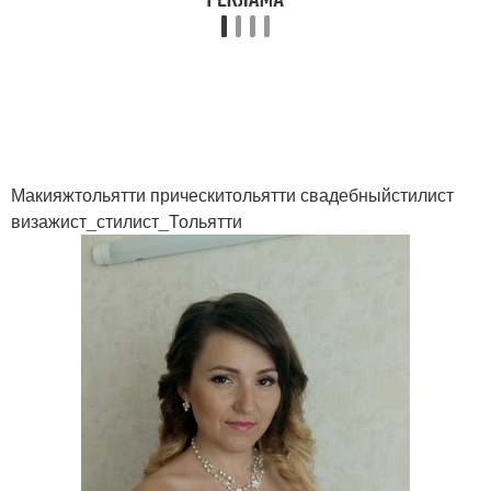
Макияжтольятти прическитольятти свадебныйстилист
визажист_стилист_Тольятти