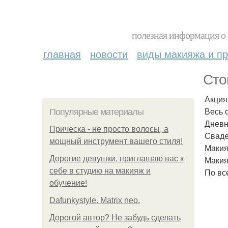
полезная информация о 
главная
новости
виды макияжа и пр
Сто
Акция
Весь 
Популярные материалы
Дневн
Прическа - не просто волосы, а
Сваде
мощный инструмент вашего стиля!
Макия
Дорогие девушки, приглашаю вас к
Макия
себе в студию на макияж и
По вс
обучение!
Dafunkystyle. Matrix neo.
Дорогой автор? Не забудь сделать