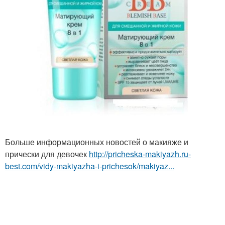
Больше информационных новостей о макияже и
прически для девочек
http://pricheska-makiyazh.ru-
best.com/vidy-makiyazha-i-prichesok/makiyaz...