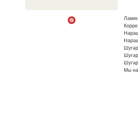
Ламин
Корре
Наращ
Наращ
Шугар
Шугар
Шугар
Мы на