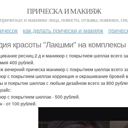
ПРИЧЕСКА И МАКИЯЖ
прическах и макияже лица, новости, отзывы, новинки, сек
ичесок
как делать прически и макияж
причес
дия красоты "Лакшми" на комплексы
ивание ресниц 2 д и маникюр с покрытием шеллак всего за
мия 400 рублей.
ж вечерний прическа маникюр с покрытием шеллак всего за
юр с покрытием шеллак коррекция и окрашивание бровей вс
ы и покрытие шеллак с любым дизайном всего за 800 рубле
райс:
юр с покрытием шеллак - 500 рублей.
 - от 100 рублей.