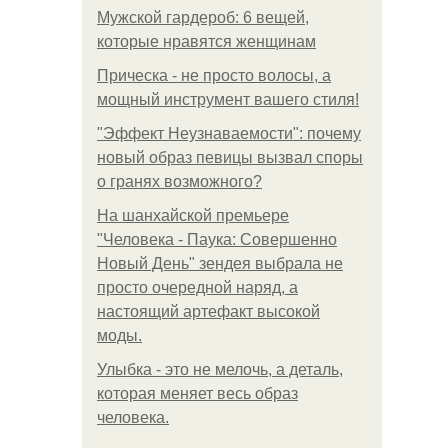
Мужской гардероб: 6 вещей,
которые нравятся женщинам
Прическа - не просто волосы, а
мощный инструмент вашего стиля!
"Эффект Неузнаваемости": почему
новый образ певицы вызвал споры
о гранях возможного?
На шанхайской премьере
"Человека - Паука: Совершенно
Новый День" зендея выбрала не
просто очередной наряд, а
настоящий артефакт высокой
моды.
Улыбка - это не мелочь, а деталь,
которая меняет весь образ
человека.