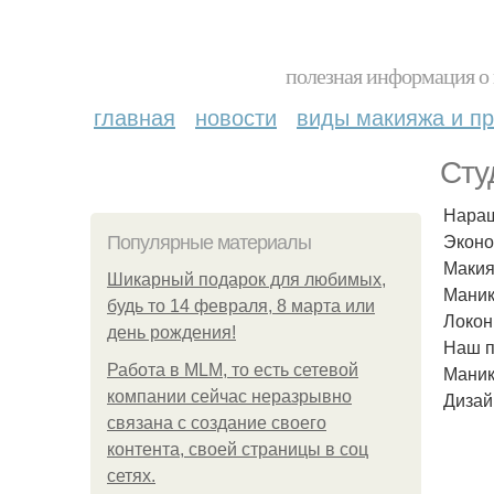
полезная информация о 
главная
новости
виды макияжа и пр
Сту
Наращ
Эконо
Популярные материалы
Макия
Шикарный подарок для любимых,
Маник
будь то 14 февраля, 8 марта или
Локон
день рождения!
Наш п
Работа в MLM, то есть сетевой
Маник
компании сейчас неразрывно
Дизайн
связана с создание своего
контента, своей страницы в соц
сетях.