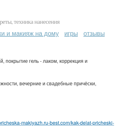
реты, техника нанесения
ки и макияж на дому
игры
отзывы
 покрытие гель - лаком, коррекция и
жности, вечерние и свадебные причёски,
/pricheska-makiyazh.ru-best.com/kak-delat-pricheski-