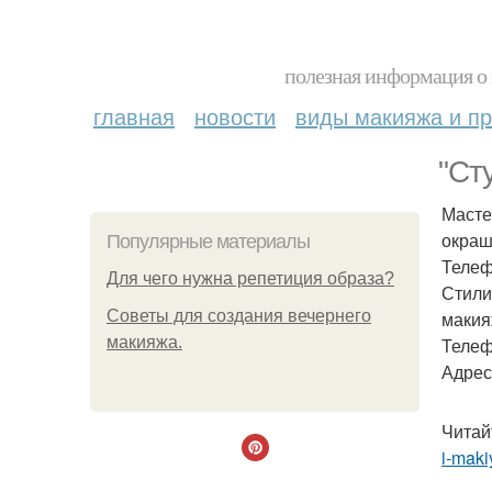
полезная информация о 
главная
новости
виды макияжа и пр
"Ст
Масте
окраш
Популярные материалы
Телефо
Для чего нужна репетиция образа?
Стили
Советы для создания вечернего
макия
макияжа.
Телефо
Адрес:
Читай
i-maki