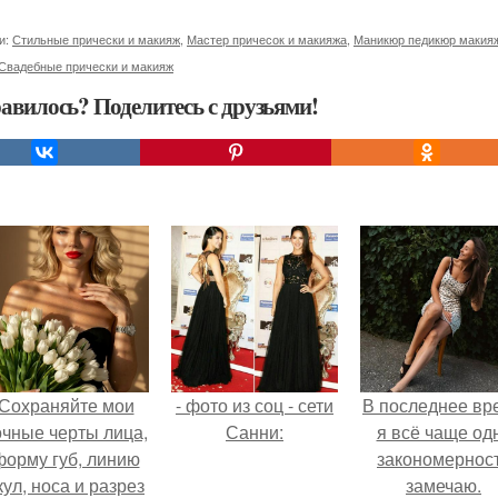
и:
Стильные прически и макияж
,
Мастер причесок и макияжа
,
Маникюр педикюр макияж
Свадебные прически и макияж
авилось? Поделитесь с друзьями!
Сохраняйте мои
- фото из соц - сети
В последнее вр
очные черты лица,
Санни:
я всё чаще од
форму губ, линию
закономернос
кул, носа и разрез
замечаю.