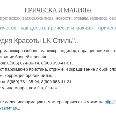
ПРИЧЕСКА И МАКИЯЖ
прическах и макияже лица, новости, отзывы, новинки, сек
ичесок
как делать прически и макияж
причес
удия Красоты LK Стиль".
р маникюра любовь, маникюр, педикюр, наращивание ногтей,
ивание бровей и ресниц.
н: 8(906) 674-86-14, 8(900 958-41-31.
ст парикмахер Кристина, стрижки и окрашивание любой сло
ж, коррекция бровей нитью.
н: 8(950) 761-35-04, 8(900 958-41-31.
 улица мопра, дом 2 а, 2 этаж.
те далее информацию о мастере причесок и макияжа
http:/
yazh/mas...