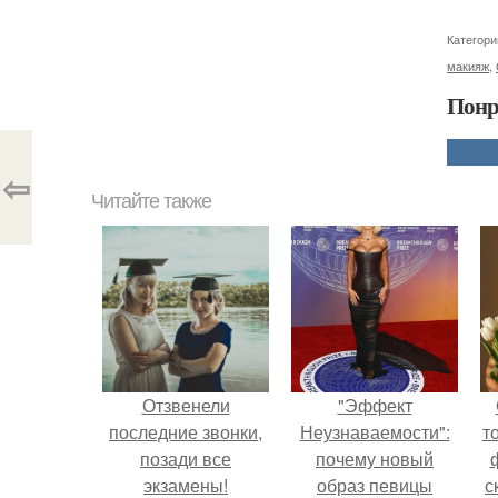
Категори
макияж
,
Понр
⇦
Читайте также
Отзвенели
"Эффект
последние звонки,
Неузнаваемости":
т
позади все
почему новый
экзамены!
образ певицы
с